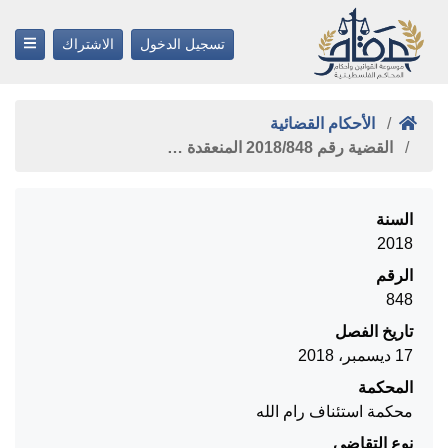
تسجيل الدخول
الاشتراك
الأحكام القضائية
القضية رقم ‎848‏/‎2018‏ المنعقدة …
السنة
2018
الرقم
848
تاريخ الفصل
17 ديسمبر، 2018
المحكمة
محكمة استئناف رام الله
نوع التقاضي