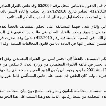
وكانت المدعى عليها قد تقدمت بطلب لرد الدعوى قبل الدخول بالاساس سجل برقم 63/2009 وقد طعن بال
الطلب حيث قضت محكمة الاستئناف بقرارها 412/2010 الصادر بتاريخ 27/12/2010 رد الطلب واعادة ال
اني والذي تنعى فيهما المستانفة على الحكم المستانف بالخطأ لعدم
غير مقبول اذ سبق وطعن بالقرار الصادر في طلب رد الدعوى قبل الد
بالاساس رقم 63/2009 امام محكمة استئناف رام الله . في القضية الاستئنافية رقم 412/2010 (مدني) و
المتضمن رد الطلب بالقول انه لم تنقضي مدة السنتين المشار اليها في المادة 68 من قانون المخالفات المدني
كم المستانف بالخطأ لان الخبير ليس من الخبراء المعتمدين وفق اح
الخبير في قائمة الخبراء المعتمدين من وزارة العدل لا ينتقص من ق
خبرته وقانونيتها ولا يوجد في قانون البينات رقم 3 لسنة 2001 ما يفيد وجوب ان يكون الخبير المعين مسجلا لدى اية 
رته . ولما كان الطعن قد انصب على هاتين المسألتين فاننا نقرر رد 
م المستانف مخالفته للقانون وانه واجب الفسخ دون بيان المخالفة المد
هذه المحكمة من بسط رقابتها . لذلك يغدو هذا السبب على هذا النحو مش