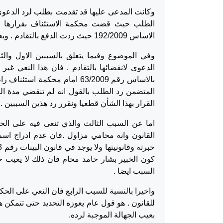
الاساس 192/2009 حيث ردت الدفع بالتقادم . وبعد ان استمعت محكمة اول درجة للبينات اصدرت الحكم المستاتف .
وفي الموضوع وفيما يتعلق بالسببين الاول والث
الدعوى لانقضائها بالتقادم . فان هذا النعي 
القرار بهذا الشأن قطعيا ونقرر رد هذين السببين .
اما عن السبب الثالث والذي تنعى فيه على الح
القانون وانه محامي مزاول .فان عدم ادراج اسم 
كون الخبير بشار حامد محام فان ذلك لا يعيب خب
السبب ايضا .
واخيرا بالنسبة للسبب الرابع فان النعي على الحك
للقانون . هو قول عام يعوزه التحديد حتى تتمكن 
بعيب الجهالة الموجبة لرده.