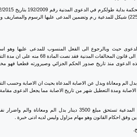
هذا الاستئناف مقدم للطعن بالقرار الصادر عن محكمة بداية طولكرم في الدعو
المتضمن الزام المدعى عليها ف. س بمبلغ(22506,5) شيكل للمدعية ر.م وتضمين المدعى عليها الرسوم والمصاريف
الدعوى حيث وبالرجوع الى الفعل المنسوب للمدعى عليها وهو ا
التعويضات فقد حدث بتاريخ 15/3/2000 وبالرجوع الى قانون المخالفات المدنية فقد نصت المادة 68 منه 
هذه الدعوى منذ تاريخ صدور الحكم الجزائي وصيرورته قطعيا فهو مخ
 بدل الم ومعاناة وبدل عن الاصابة المدعاة بحيث ان الاصابة وحسب التق
المدعية شفيت من الاصابة ومدة التعطيل شهر من تاريخ الاصابة مما يجعل الدعوى مقامة
3- وبالتناوب :- فان ما حكمت به المحكمة بان المدعية تستحق مبلغ 3500 دينار بدل الم ومعاناة والم واض
ين وفق احكام القانون وهو مهام مزاول وليس لديه ادنى خبرة .