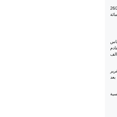
ى المدنية رقم 192/2009 بتاريخ 26/2/2015
 ومائة
ساس
على ان مدة التقادم
الف
رير
 بعد
رار نفسية