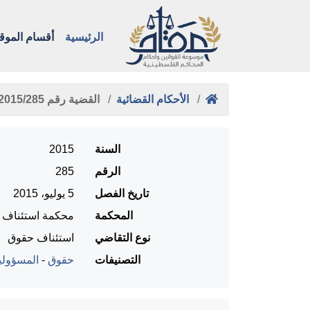
الرئيسية
أقسام الموق
الأحكام القضائية
القضية رقم ‎285‏/‎2015‏ المنعقدة …
السنة
2015
الرقم
285
تاريخ الفصل
5 يوليو، 2015
المحكمة
محكمة استئناف را
نوع التقاضي
استئناف حقوق
التصنيفات
حقوق
-
المسؤولي