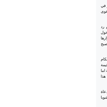
قرار الصادر في
سير بالدعوى
 رد
خول
قد اصدرت قرارها
ة .وقد اصبح
كام
يمة
جهة اما
هذا
عاة
وبا