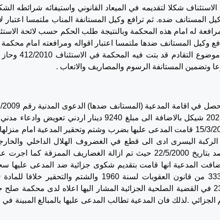
ستئناف شكلا لتقديمه في الميعاد القانوني واستيفائه شرائطه الشكل
يل المستانف ضده. ثم ترافع وكيل المستانفة المناب ملتمسا اعتبار لا
مرافعة له امام هذه المحكمة وبالنتيجة طلب الحكم حسب لائحة الاستئ
فع وكيل المستانف ضدها ملتمسا اعتبار اقواله ومرافعته امام محكمة 
درجة مرافعة له امام هذه المحكمة واضاف ان موضوع التقادم قد بتت في
ا وتضمين المستانفة الرسوم والمصاريف والاتعاب .
فان ما تنبئ به الاوراق يتحصل في اقامة المدعية (المستانف
ضد المدعى عليها -المستانفة لمطالبتها بمبلغ 20235 شيكل بالاضافة الى مبلغ 9240 دينار اردني تعويض واد
ارتكاب جرائم . على سند من القول انه بتاريخ 15/3/2000 قامت المدعى عليها بضرب وشتم وتحقير المدعية امام منز
ركبة اليسرى ادى الى قطع في الغضروف الهلال الداخلي والخارج
واجريت لها عملية جراحية في مستشفى المقاصد بتاريخ 22/5/2000 حيث تم ازالة الغضاريف الممزقة كما اجر
 ثانية بذات المستشفى في عام 2008 واضافت المدعية انها قامت بتقديم شكوى جزائية ضد المدعى عليها
برقم
عقوبات وقد صدر حكم بالادانة بتاريخ 23/12/2008 في القضية الصلحية الجزائية المشار اليها اعلاه لدى محكمة صل
زائي .لذلك فان المدعية تطالب المدعى عليها بالمبالغ المبينة في ال