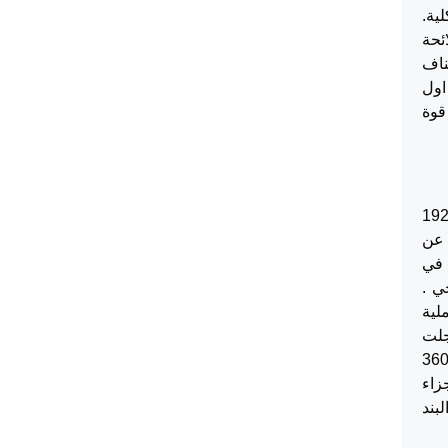
ية.
ئحة
ناف
اول
ه المحكمة في الاستئناف 412/2010 وحاز قوة
 ضدها) الدعوى المدنية رقم 192/2009
عاء مدني عن
لها في
ي .
ت عملية
 سجلت
 598/2000 موضوعها الايذاء خلافا للمادة 333 من قانون العقوبات لسنة 1960 والشتم والتحقير خلافا للمادة 360
ح جزاء
بند