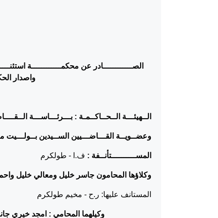
الصــــــــــــادر عن محكمــــــــــــة استئنــــــ
واصدار الح
الــهيئـــة الــحــاكــمـة : بـــرئـــاســـة الــق
وعضــويــة القـــاضـــيين الســيدين بــولـــيت م
المســــــــــتأنــفة :
ف.ا - طولكرم
وكلاؤها المحامون جاسر خليل ومعالي خليل واحم
المستانف عليها: ر.ح - مخيم طولكرم
وكيلهما المحامي : امجد خيري جانم-