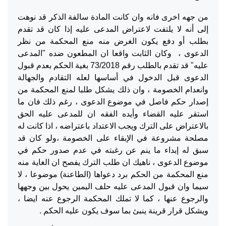
من جهه اخرى فانه وان كانت المادة سالفة الذكر قد نوهت
إلى أنه لا يلتفت لاعتراض المدعى عليه إذا كان قد تقدم
بطلب أو دفع يكون الغرض منه منع المحكمة من نظر
الدعوى ، وكان الثابت واقعا ان المطعون ضده "المدعى
عليه" قد تقدم بالطلب رقم 73/2018 بغية الحكم بعدم قبول
الدعوى قبل الدخول في أساسها لعله التقادم والجهالة
وانعدام الخصومة ، وان ذلك يشكل طلبا لمنع المحكمة من
إصدار حكم فاصل في موضوع الدعوى ، رغم ذلك فان ما
استقر عليه القضاء وأيده الفقه ان للمدعى عليه الحق
بالاعتراض على الترك ويجب الاعتداد باعتراضه ، اذا كانت له
مصلحة مشروعة في الإبقاء على الخصومة ،ولو كان قد
سبق له إبداء ما ينم عن رغبته في عدم صدور حكم في
موضوع الدعوى ، ناهيك ان طلب الترك يفصح ان الغاية منه
منع المحكمة من الحكم برد دعواها (الطاعنة) موضوعا ، لا
سيما وان قبول المدعى عليه حلف اليمين يحول بين وجهها
والرجوع عنها ، كما لا تملك المحكمة الرجوع عنه ايضا ،
ويشكل قرار قرينة ينبئ بما سوف يكون عليه الحكم .