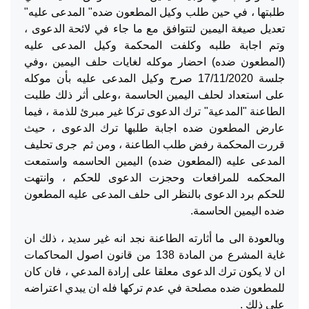
طلبتها ، في حين طلب وكيل المطعون ضده" المدعى عليه"
تعديل صيغة اليمين لتتوافق مع ما جاء في لائحة الدعوى ،
وتم اجابة طلبه وكلفت المحكمة وكيل المدعى عليه
(المطعون ضده) احضار موكله لغايات حلف اليمين ،وفي
جلسة 17/11/2020 صرح وكيل المدعى عليه بأن موكله
على استعداد لحلف اليمين الحاسمة ،وعلى أثر ذلك طلبت
الطاعنة "المدعية" ترك الدعوى تركا غير مبرئ للذمة ، فيما
عارض المطعون ضده اجابة طلبها ترك الدعوى ، حيث
قررت المحكمة رفض طلب الطاعنة ، ومن ثم جرى تحليف
المدعى عليه (المطعون ضده) اليمين الحاسمه واستمعت
المحكمه للمرافعات وحجزت الدعوى للحكم ، وانتهت
للحكم برد الدعوى بالنظر الى حلف المدعى عليه المطعون
ضده اليمين الحاسمة.
وبالعودة الى ما أثارته الطاعنة نجد انه غير سديد ، ذلك ان
غاية المشرع من المادة 138 من قانون اصول المحاكمات
ان لا يكون ترك الدعوى معلقا على إرادة المدعي ، فان كان
للمطعون ضده مصلحة في عدم تركها فله ان يبدي اعتراضه
على ذلك .