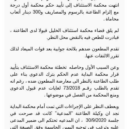
انتهت محكمة الاستئناف إلى تأييد حكم محكمة أول درجة
مع إلزام الطاعنة بالرسوم والمصاريف و300 دينار أتعاب
محاماة .
لم يلق قضاء محكمة استئناف الخليل قبولا لدى الطاعنة ،
فبادرت للطعن فيه بالنقض محل النظر.
تقدم المطعون ضدهم بلائحة جوابية بعد فوات الميعاد لذلك
تقرر الالتفات عنها.
وعن السبب الأول وحاصله تخطئة محكمة الاستئناف بتأييد
قرار محكمة البداية عدم الحكم بترك الدعوى بناء على
طلب الطاعنة بالنظر الى معارضة المطعون ضده ، رغم انه
تقدم بالطلب رقـم 73/2018 لغايات عدم قبول الدعوى
ومنع المحكمة من الفصل في موضوعها .
وبعطف النظر على الإجراءات التي تمت أمام محكمة البداية
نجد ان وكيلة الطاعنة "المدعية" كانت قد صرحت في
جلسة 30/9/2020 ، ان المدعيه تحتكم الى ضمير المدعى
عليه وترغب في توجيه اليمين الحاسمة وفق الصيغة التي