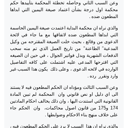
وعن السبب الثاني وحاصله تخطئة المحكمة بتأييدها حكم
محكمة اول درجة بشأن اعتماد صيغة اليمين التي ابداها
المطعون ضده .
والذي نراه ان محكمة البداية اعتمدت صيغة اليمين الحاسمة
التي ابداها المطعون ضده لاتفاقها مع ما جاء في لائحة
الدعوى من وقائع ، بحيث خلت الصيغة المقترحه من وكيل
المدعية" الطاعنة" من تاريخ العمل الذي تم منه سحب
الدفعات الشهرية وبدل فواتير الجوال ، في حين ان الصيغه
التي اقترحها المدعى عليه اشتملت على كافه التفاصيل
الوارده في لائحه الدعوى ، وعلى ذلك يكون هذا السبب غير
وارد ونقرر رده .
وعن السبب الثالث ومؤداه ان الحكم المطعون فيه لا يستند
الى اي دليل او نص قانوني وان المحكمة لم تبين المادة
القانونية التي استندت اليها ، وان ذلك يخالف احكام المادتين
174 و175 من قانون اصول محاكمات، وان الحكم جاء
على خلاف منهج بناء الاحكام وضوابطها .
والذي نراه ان هذا السبب لا يرد على الحكم المطعون فيه ،