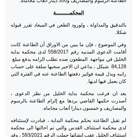
الطاعنة الرسوم والمصاريف و300 دينار أتعاب محاماة.
المحكمـــــــــة
بالتدقيق والمداولة ، ولورود الطعن في الميعاد تقرر قبوله
شكلا.
وفي الموضوع ، فإن ما يبين من الاوراق أن الطاعنة كانت
أقامت الدعوى المدنيه رقم 558/2017 لدى محكمة بداية
الخليل في مواجهة المطعون ضده تطلب الزامه بدفع مبلغ
84,128 شيكل ، بداعي ان الاخير سحبها سلفة على حساب
راتبه وبدل قيمة فواتير دفعتها الطاعنة عنه في الفترة التي
كان يعمل فيها لديها.
بعد ان فرغت محكمة بداية الخليل من نظر الدعوى ،
أصدرت حكمها القاضي بردها مع إلزام الطاعنة بالرسوم
والمصاريف و خمسون دينارا أتعاب محاماة.
لم تقبل الطاعنة بحكم محكمة البداية ، فبادرت لإستئنافه
لدى محكمة استئناف القدس والتي تم احالتها الى محكمة
استئناف الخليل عقب إنشائها حملت الرقم 593/2021 ، وقد