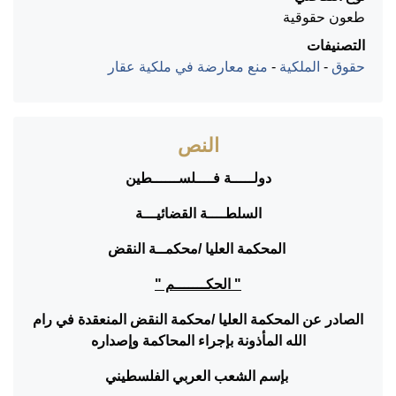
طعون حقوقية
التصنيفات
حقوق
-
الملكية
-
منع معارضة في ملكية عقار
النص
دولـــــة فــــلســــــطين
السلطــــة القضائيـــة
المحكمة العليا /محكمــة النقض
" الحكـــــــم "
الصادر عن المحكمة العليا /محكمة النقض المنعقدة في رام
الله المأذونة بإجراء المحاكمة وإصداره
بإسم الشعب العربي الفلسطيني