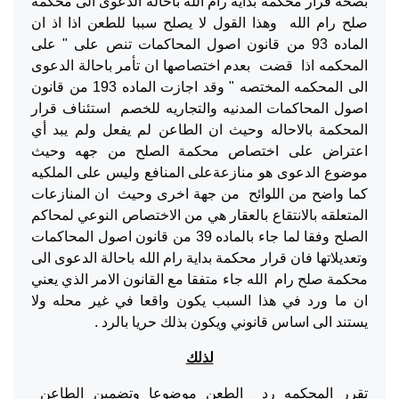
بصحة قرار محكمة بداية رام الله باحالة الدعوى الى محكمة
صلح رام الله وهذا القول لا يصلح سببا للطعن اذا اذ ان
الماده 93 من قانون اصول المحاكمات تنص على " على
المحكمه اذا قضت بعدم اختصاصها ان تأمر باحالة الدعوى
الى المحكمه المختصه " وقد اجازت الماده 193 من قانون
اصول المحاكمات المدنيه والتجاريه للخصم استئناف قرار
المحكمة بالاحاله وحيث ان الطاعن لم يفعل ولم يبد أي
اعتراض على اختصاص محكمة الصلح من جهه وحيث
موضوع الدعوى هو منازعةعلى المنافع وليس على الملكيه
كما واضح من اللوائح من جهة اخرى وحيث ان المنازعات
المتعلقه بالانتقاع بالعقار هي من الاختصاص النوعي لمحاكم
الصلح وفقا لما جاء بالماده 39 من قانون اصول المحاكمات
وتعديلاتها فان قرار محكمة بداية رام الله باحالة الدعوى الى
محكمة صلح رام الله جاء متفقا مع القانون الامر الذي يعني
ان ما ورد في هذا السبب يكون واقعا في غير محله ولا
يستند الى اساس قانوني ويكون بذلك حريا بالرد .
لذلك
تقرر المحكمه رد الطعن موضوعا وتضمين الطاعن