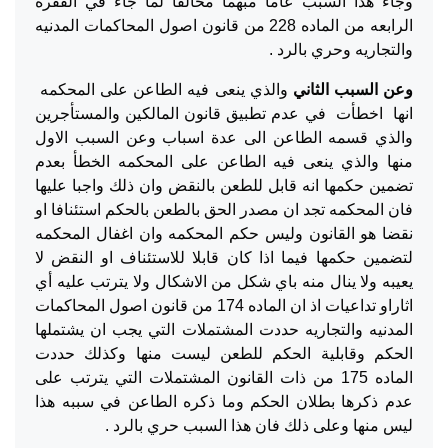
وجاء هذا السبب عاما مبهما مخالفا لما جاء في الفقرة
الرابعه من الماده 228 من قانون اصول المحاكمات المدنيه
والتجاريه وحري بالرد .
وعن السبب الثاني
والذي ينعى فيه الطاعن على المحكمه
انها اخطأت في عدم تطبيق قانون المالكين والمستأجرين
والذي قسمه الطاعن الى عدة اسباب وعن السبب الاول
منها والذي ينعى فيه الطاعن على المحكمه الخطأ بعدم
تضمين حكمها انه قابل للطعن بالنقض وان ذلك واجبا عليها
فان المحكمه تجد ان مصدر الحق بالطعن بالحكم استئنافا او
نقضا هو القانون وليس حكم المحكمه وان اغفال المحكمه
لتضمين حكمها فيما اذا كان قابلا للاستئناف او النقض لا
يعيبه ولا ينال منه باي شكل من الاشكال ولا يترتب عليه أي
اثاراو تداعيات اذ ان الماده 174 من قانون اصول المحاكمات
المدنيه والتجاريه حددت المشتملات التي يجب ان يشتملها
الحكم وقابلية الحكم للطعن ليست منها وكذلك حددت
الماده 175 من ذات القانون المشتملات التي يترتب على
عدم ذكرها بطلان الحكم وما ذكره الطاعن في سببه هذا
ليس منها وعلى ذلك فان هذا السبب حري بالرد .