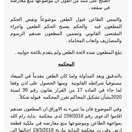
الصلح على سند من القول ان موضوعها منع معارضه
في منفعه .
والتمس الطاعن قبول الطعن موضوعاً ونقض الحكم
المطعون فيه والحكم بفسخ الحكم الطعين واجراء
المقتضى القانوني وتضمين المطعون ضدهم الرسوم
والمصاريف واتعاب المحاماة .
تبلغ المطعون ضده لائحة الطعن ولم يتقدم بلائحة جوابيه .
المحكمه
بالتدقيق وبعد المداولة ولما كان الطعن مقدماً في الميعاد
مستوفياَ شرائطه القانونية ومنها الحصول على اذن وفقا
لما جاء في الماده 17 من القرار بقانون رقم 39 لسنة
2020بشأن تشكيل المحاكم تقرر المحكمه قبوله شكلاً .
وفي الموضوع فان ما تنبيء به الاوراق ان المطعون ضدهم
اقاموا الدعوى رقم 159/2016 لدى محكمة بداية رام الله
بمواجهة الطاعن وموضوعها منع معارضه في ملكية قطعة
ارض وقررت محكمة البداية بتاريخ 19/3/2018 احالتها الى