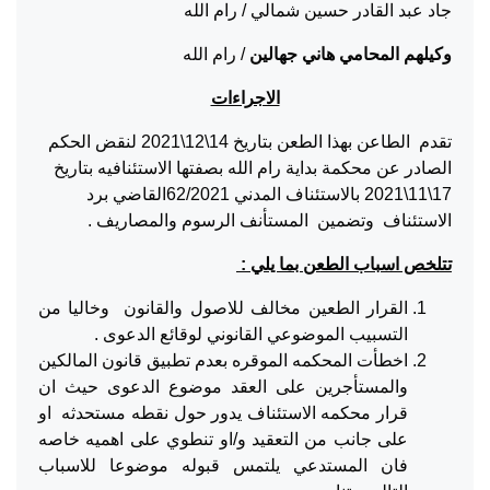
جاد عبد القادر حسين شمالي / رام الله
وكيلهم المحامي هاني جهالين
/ رام الله
الاجراءات
تقدم الطاعن بهذا الطعن بتاريخ 14\12\2021 لنقض الحكم
الصادر عن محكمة بداية رام الله بصفتها الاستئنافيه بتاريخ
17\11\2021 بالاستئناف المدني 62/2021القاضي برد
الاستئناف وتضمين المستأنف الرسوم والمصاريف .
تتلخص اسباب الطعن بما يلي :
القرار الطعين مخالف للاصول والقانون وخاليا من
التسبيب الموضوعي القانوني لوقائع الدعوى .
اخطأت المحكمه الموقره بعدم تطبيق قانون المالكين
والمستأجرين على العقد موضوع الدعوى حيث ان
قرار محكمه الاستئناف يدور حول نقطه مستحدثه او
على جانب من التعقيد و/او تنطوي على اهميه خاصه
فان المستدعي يلتمس قبوله موضوعا للاسباب