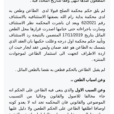
المطعون ضدها انتهى وفقا للتاريخ المحدد فيه .
لم يلق حكم محكمة الصلح قبولا لدى الطاعن وطعن به
لدى محكمة بداية رام الله بصفتها الاستئنافيه بالاستئناف
رقم 62/2021 وبعد ان باشرت المحكمه نظر الاستئناف
وسارت باجراءاته حتى ختامها اصدرت قرارها محل الطعن
الماثل بتاريخ 17/11/2019 المتضمن بالنتيجة رد الاستئناف
وتأييد حكم محكمة اول درجه وعللت حكمها بان العقد الذي
يتمسك به الطاعن هو عقد ضمان وليس عقد ايجار حيث ان
اردة الاطراف اتجهت الى استثمار الطاعن لموجوادت
المنتزه .
لم يقبل الطاعن بالحكم فطعن به نقضا بالطعن الماثل .
وعن اسباب الطعن ،،
وعن السبب الاول
والذي ينعى فيه الطاعن على الحكم انه
جاء مخالفا للاصول والقانون وخاليا من التسبيب
الموضوعي والقانوني فان المحكمه تجد انه لا يعدو كونه
اوصافا اطلقها الطاعن على الحكم الطعين ولا دليل عليها