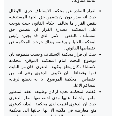
التاليه متناوبه .
القرار الصادر عن محكمه الاستئناف حري بالابطال
حيث انه صدر دون ان يتضمن حق الجهة المستدعيه
بنقض القرار ما يخالف احكام القانون حيث يتوجب
على المحكمه مصدرة القرار ان يتضمن حق
المستأنف بالنقض الامر الذي قد يجيزه رئيس
المحكمه العليا او يرفضه وبذلك خرجت المحكمه عن
اختصاصها القانوني .
حيث ان قرار محكمة الاستئناف وحسب منطوقه بان
موضوع البحث امام المحكمه الموقره محكمة
الاستئناف كان يتعلق بتكييف الدعوى فان من الثابت
فقها وقضاءا ان تكييف الدعوى رغم انه من
اختصاص محكمة الموضوع الا انه يخضع لرقابه
المحاكم الاعلى .
اغفلت المحكمه تحديد اركان وطبيعة العقد المنظور
امامها واختلط عليها مدى اختصاصها بنظر الدعوى
حيث ان الدعوى اقيمت لدى محكمة البدايه كدعوى
منع معارضه في ملكيه الا انها احالتها الى محكمة