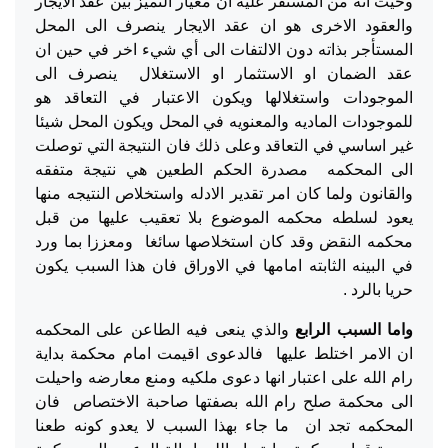
وحيث انه من المستقر عليه ان معيار التميز بين عقد الايجار
والعقود الاخرى هو ان عقد الايجار ينصرف الى المحل
المستأجر بذاته دون الالتفات الى أي شيء اخر في حين ان
عقد الضمان او الاستثمار او الاستغلال ينصرف الى
الموجودات واستغلالها ويكون الاعتبار في التعاقد هو
للموجودات الماديه والمعنويه في المحل ويكون المحل شيئا
غير اساسي في التعاقد وعلى ذلك فان النتيجة التي توصلت
الى المحكمه مصدرة الحكم الطعين هي نتيجة متفقه
والقانون ولما كان امر تقدير الادله واستخلاص النتيجه منها
يعود لسلطه محكمه الموضوع بلا تعقيب عليها من قبل
محكمه النقض وقد كان استخلاصها سائغا ومعززا بما ورد
في البينه الثابته امامها في الاوراق فان هذا السبب يكون
حريا بالرد .
واما السبب الرابع
والذي ينعى فيه الطاعن على المحكمه
ان الامر اختلط عليها فالدعوى اقيمت امام محكمة بداية
رام الله على اعتبار انها دعوى ملكيه ومنع معارضه واحيلت
الى محكمة صلح رام الله بصفتها صاحبة الاختصاص فان
المحكمه تجد ان ما جاء بهذا السبب لا يعدو كونه طعنا