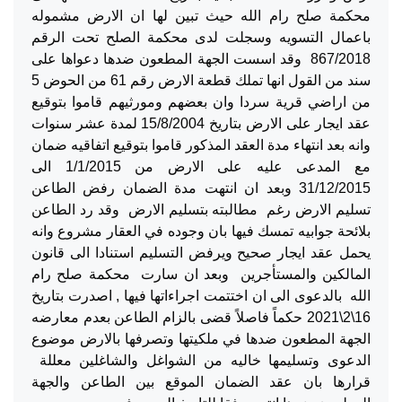
محكمة صلح رام الله حيث تبين لها ان الارض مشموله
باعمال التسويه وسجلت لدى محكمة الصلح تحت الرقم
867/2018 وقد اسست الجهة المطعون ضدها دعواها على
سند من القول انها تملك قطعة الارض رقم 61 من الحوض 5
من اراضي قرية سردا وان بعضهم ومورثيهم قاموا بتوقيع
عقد ايجار على الارض بتاريخ 15/8/2004 لمدة عشر سنوات
وانه بعد انتهاء مدة العقد المذكور قاموا بتوقيع اتفاقيه ضمان
مع المدعى عليه على الارض من 1/1/2015 الى
31/12/2015 وبعد ان انتهت مدة الضمان رفض الطاعن
تسليم الارض رغم مطالبته بتسليم الارض وقد رد الطاعن
بلائحة جوابيه تمسك فيها بان وجوده في العقار مشروع وانه
يحمل عقد ايجار صحيح ويرفض التسليم استنادا الى قانون
المالكين والمستأجرين وبعد ان سارت محكمة صلح رام
الله بالدعوى الى ان اختتمت اجراءاتها فيها , اصدرت بتاريخ
16\2\2021 حكماً فاصلاً قضى بالزام الطاعن بعدم معارضه
الجهة المطعون ضدها في ملكيتها وتصرفها بالارض موضوع
الدعوى وتسليمها خاليه من الشواغل والشاغلين معللة
قرارها بان عقد الضمان الموقع بين الطاعن والجهة