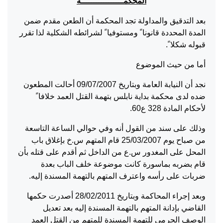
المحكمـــــــــــــــــة
بعد التدقيق والمداولة تجد المحكمة أن الطعن مقدم ضمن
المدة المحددة قانونا ً ومستوفيا ً لشرائطه الشكلية لذا تقرر
قبوله شكلا ً.
أما من حيث الموضوع
نجد أن النيابة العامة وبتاريخ 09/07/2007 أحالت المطعون
ضده لدى محكمة بداية نابلس بتهمة القتل العمد خلافا ً
لأحكام المادة 328 ع60.
وذلك على سند من القول أنه وفي حوالي الساعة التاسعة
من صباح يوم 25/03/2007 قام المتهم س.خ بإغلاق باب
المحل على المغدور س.ع من الداخل ثم أقدم على قتله بأن
قام بضربه بماسورة كانت موضوعة خلف الباب بعدة
ضربات على رأسه واعترف المتهم بالتهمة المسندة إليه.
وبعد إجراء المحاكمة وبتاريخ 28/02/2011 أصدرت حكمها
القاضي بإدانة المتهم بالتهمة المسندة إليه بعد تعديل
الوصف الجرمي للتهمة المسندة للمتهم من القتل العمد