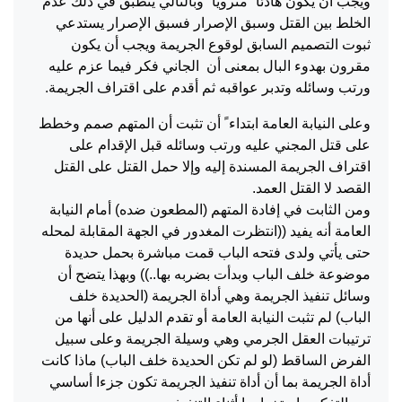
ويجب أن يكون هادئا ً مترويا ً وبالتالي ينطبق في ذلك عدم
الخلط بين القتل وسبق الإصرار فسبق الإصرار يستدعي
ثبوت التصميم السابق لوقوع الجريمة ويجب أن يكون
مقرون بهدوء البال بمعنى أن الجاني فكر فيما عزم عليه
ورتب وسائله وتدبر عواقبه ثم أقدم على اقتراف الجريمة.
وعلى النيابة العامة ابتداء ً أن تثبت أن المتهم صمم وخطط
على قتل المجني عليه ورتب وسائله قبل الإقدام على
اقتراف الجريمة المسندة إليه وإلا حمل القتل على القتل
القصد لا القتل العمد.
ومن الثابت في إفادة المتهم (المطعون ضده) أمام النيابة
العامة أنه يفيد ((انتظرت المغدور في الجهة المقابلة لمحله
حتى يأتي ولدى فتحه الباب قمت مباشرة بحمل حديدة
موضوعة خلف الباب وبدأت بضربه بها..)) وبهذا يتضح أن
وسائل تنفيذ الجريمة وهي أداة الجريمة (الحديدة خلف
الباب) لم تثبت النيابة العامة أو تقدم الدليل على أنها من
ترتيبات العقل الجرمي وهي وسيلة الجريمة وعلى سبيل
الفرض الساقط (لو لم تكن الحديدة خلف الباب) ماذا كانت
أداة الجريمة بما أن أداة تنفيذ الجريمة تكون جزءا أساسي