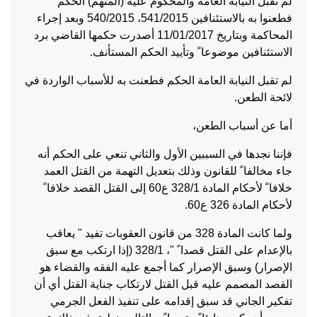
لم تقبل النيابة العامة والمحكوم عليه (المتهم) الحكم
فطعنوا به بالاستئنافين 541/2015، 540/2015 وبعد إجراء
المحاكمة وبتاريخ 11/01/2017 أصدرت حكمها القاضي برد
الاستئنافين موضوعا ً وتأييد الحكم المستأنف.
لم تقبل النيابة العامة الحكم فطعنت به للأسباب الواردة في
لائحة الطعن.
أما عن أسباب الطعن،
فإننا نجدها في السببين الأول والثاني تنعي على الحكم أنه
جاء مخالفا ً للقانون وذلك بتعديل التهمة من القتل العمد
خلافا ً لأحكام المادة 328/1 ع60 إلى القتل القصد خلافا ً
لأحكام المادة 326 ع60.
ولما كانت المادة 328 من قانون العقوبات تفيد " يعاقب
بالإعدام على القتل قصدا ً "، 328/1 (إذا ارتكب مع سبق
الإصرار) وسبق الإصرار كما أجمع عليه الفقه والقضاء هو
القصد المصمم عليه قبل القتل لارتكاب جناية القتل أي أن
تفكير الجاني قد سبق إقدامه على تنفيذ الفعل الجرمي