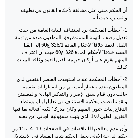
أن الحكم مبني على مخالفة لأحكام القانون في تطبيقه
وتفسيره حيث أنه:-
1- أخطأت المحكمة برد استئناف النيابة العامة من حيث
تعديل وصف التهمة المسندة بحق المطعون ضده من تهمة
القتل العمد خلافا ً لأحكام المادة 328/1 ع60 إلى القتل
القصد خلافا ً لأحكام المادة 326 ع60 حيث أن اعتراف
المتهم يقوم على أركان جريمة القتل العمد وكافة البينات
كذلك.
2- أخطأت المحكمة عندما استبعدت العنصر النفسي لدى
المطعون ضده باعتبار أنه يعاني من اضطرابات نفسية
حالت دون قيام سبق الإصرار والتفكير الهادئ والمطمئن
ولقد تناقضت محكمة الاستئناف في تعليلها ولم يستطع
الدفاع إثبات جنون المتهم وكان مدركا ً لكنه أفعاله بما فيها
التقرير الطبي ك/1 الذي يثبت مسؤولية الجاني عن فعله.
وأن عدم معالجتها للتناقضات في الصفحات 13، 14، 15 من
حكم الدرجة الأولى يجعل الحكم شابه الفساد في الاستدلال