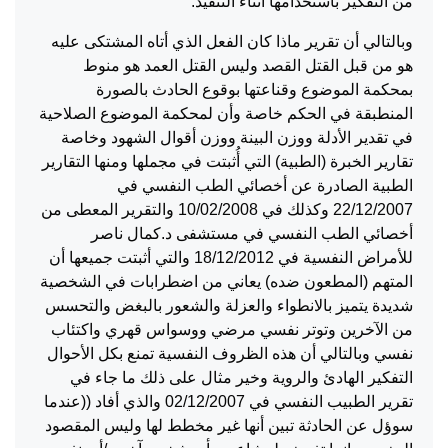
من التفكير باستخدامها أثناء التنفيذ.
وبالتالي أن تقرير ماذا كان الفعل الذي أتاه المشتكى عليه
هو من قبل القتل القصد وليس القتل العمد هو منوط
بمحكمة الموضوع وقناعتها بوقوع الحادث بالصورة
المنطبقة في الحكم خاصة وأن لمحكمة الموضوع الصلاحية
في تقدير الأدلة ووزن البينة ووزن أقوال الشهود وخاصة
تقارير الخبرة (الطبية) التي أُثبتت في مجملها ومنها التقارير
الطبية الصادرة عن أخصائي الطب النفسي في
22/12/2007 وكذلك في 10/02/2008 والتقرير المعطى من
أخصائي الطب النفسي في مستشفى د.كمال ناصر
للأمراض النفسية في 18/12/2012 والتي أثبتت جميعها أن
المتهم (المطعون ضده) يعاني من اضطرابات في الشخصية
شديدة يتميز بالانطواء والعزلة والشعور بالبغض والتحسس
من الآخرين وتوتر نفسي مرضي ووسواس قهري واكتئاب
نفسي وبالتالي أن هذه الظروف النفسية تمنع بكل الأحوال
التفكير الهادئ والروية وخير مثال على ذلك ما جاء في
تقرير الطبيب النفسي في 02/12/2007 والذي أفاد ((عندما
سوؤل عن الحادثة تبين أنها غير مخطط لها وليس المقصود