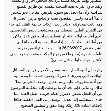
المغدور وإنما تفريغه لمشاعره بأي شخص آخر و/أو بنفسه
ولقد حاول تفرغة هذه الشحنة بنفسه عن طريق تقطيع
شرايينه وأن ما حصل هو سلوك تفريغي مفاجئ نحو شخص
دائما ً أمامه وليس المقصود بعينه والدافع مرض عصبي))
وهذا ثابت بمحاولته الانتحار بعد ارتكاب جريمة القتل كما جاء
في التقرير الطبي المعطى من مستشفى نابلس التخصصي
الذي أفاد محاولته الانتحار بتقطيع شرايينه في عدة أماكن
من أطرافه العليا وكذلك إفادته الشخصية المعطاة لدى
الشرطة في 26/03/2007 ((…. وبعد الانتهاء من ضربه
تناولت شفرة (مشرط) من درج المكتب وقمت بضرب يدي
الاثنتين حيث حاولت قتل نفسي)),
وحيث أن النية القتل العمد وسبق الإصرار هو من المسائل
الواقعية التي يقررها قاضي الموضوع حسب ما يقدم إليه
من أدلة مطروحة عليه ويتم تعديل الوصف الجرمي تبعا ً
لذلك وبالتالي فإننا نجد أن ما توصلت إليه محكمة الموضوع
من أن الفعل يفتقر الاصرار لقيام جريمة القتل العمد مما
حدى بالمحكمة إلى تعديل الوصف إلى القتل القصد خلافا ً
لأحكام المادة 326 ع60 وهذا يتفق والتطبيق الصحيح