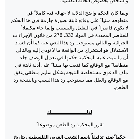
والتناقض بخصوص الحالة النفسية.
ولما كان الحكم واضح الدلالة لا جهالة فيه كاملا ً في
منطوقه مبنيا ً على وقائع ثابتة بصورة جازمة فإن هذا الحكم
لا يكون قاصرا ً في التعليل والتسبيب وإنما جاء مكتملا ً
للعناصر المحددة في المواد 333، 276 من قانون الإجراءات
الجزائية وبالتالي مستوجب رد هذا النعي عنه كما أن فساد
الاستدلال هو استخراج من الواقعة ما لا تؤدي إليه وبالتالي
أن ما بنيت عليه المحكمة حكمها في تعديل الوصف جاء
متطابقا ً مع الوقائع كما قنعت بها مبنيا ً على أدلة ثابتة في
ملف الدعوى مستخلصة النتيجة بشكل سليم منطقي يتفق
مع الوقائع والعلل مما يستوجب رد هذا السبب وبالنتيجة رد
الطعن.
لذلـــــــــــــــــــــــك
تقرر المحكمة رد الطعن موضوعا ً.
حكما ًصدر تدقيقاً باسم الشعب العربي الفلسطيني بتاريخ