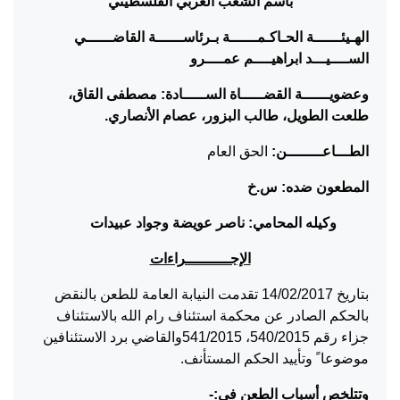
باسم الشعب العربي الفلسطيني
الهـيئــــــة الحـاكـمــــــة بـرئاســــــة
القاضــــــي
الســــيـــد ابراهيــــم عمــــرو
وعضويــــــة القضـــــاة الســـــادة: مصطفى القاق،
طلعت الطويل، طالب البزور، عصام الأنصاري.
الطـــاعــــــــن:
الحق العام
المطعون ضده: س.خ
وكيله المحامي: ناصر عويضة وجواد عبيدات
الإجــــــــــراءات
بتاريخ 14/02/2017 تقدمت النيابة العامة للطعن بالنقض
بالحكم الصادر عن محكمة استئناف رام الله بالاستئناف
جزاء رقم 540/2015، 541/2015والقاضي برد الاستئنافين
موضوعا ً وتأييد الحكم المستأنف.
وتتلخص أسباب الطعن في:-