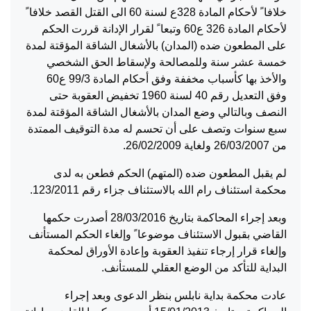
خلافا ً لأحكام المادة 328ع لسنة 60 الى القتل القصد خلافا ً
لأحكام المادة 326 ع60 وتبعا ً لقرار الإدانة قررت الحكم
على المطعون ضده (المدان) بالأشغال الشاقة المؤقتة لمدة
خمسة عشر سنة وللمصالحة ولإسقاط الحق الشخصي
والأخذ بها كأسباب مخففة وفق أحكام المادة 99/3 ع60
وفق التعديل رقم 40 لسنة 1960 تخفيض العقوبة حتى
النصف وبالتالي وضع المدان بالأشغال الشاقة المؤقتة لمدة
سبع سنوات وتصف على أن تحسم له مدة التوقيف الممتدة
من 26/03/2007 ولغاية 26/02/2009.
لم يقبل المطعون ضده (المتهم) الحكم فطعن به لدى
محكمة استئناف رام الله بالاستئناف جزاء رقم 123/2011.
وبعد إجراء المحاكمة بتاريخ 28/03/2016 أصدرت حكمها
القاضي بقبول الاستئناف موضوعا ً وإلغاء الحكم المستأنف
وإلغاء قرار إرجاء تنفيذ العقوبة وإعادة الأوراق لمحكمة
البداية للتأكد من الوضع العقلي للمستأنف.
عادت محكمة بداية نابلس بنظر الدعوى وبعد إجراء