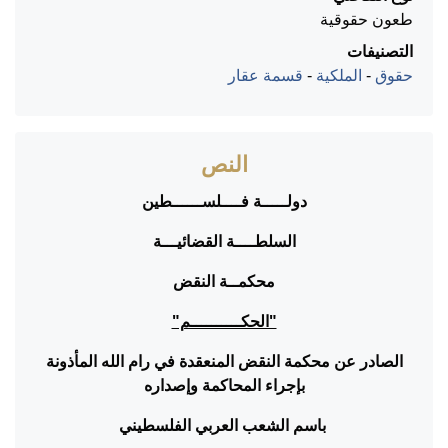
طعون حقوقية
التصنيفات
حقوق
-
الملكية
-
قسمة عقار
النص
دولـــــة فــــلســــــطين
السلطــــة القضائيـــة
محكمــة النقض
"الحكــــــــــم"
الصادر عن محكمة النقض المنعقدة في رام الله المأذونة
بإجراء المحاكمة وإصداره
باسم الشعب العربي الفلسطيني