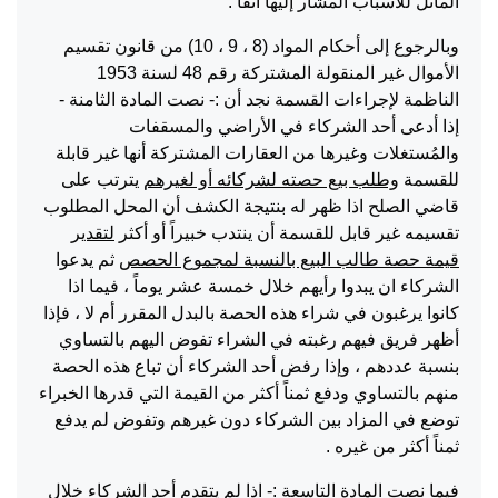
الماثل للأسباب المشار إليها أنفاً .
وبالرجوع إلى أحكام المواد (8 ، 9 ، 10) من قانون تقسيم
الأموال غير المنقولة المشتركة رقم 48 لسنة 1953
الناظمة لإجراءات القسمة نجد أن :- نصت المادة الثامنة -
إذا أدعى أحد الشركاء في الأراضي والمسقفات
والمُستغلات وغيرها من العقارات المشتركة أنها غير قابلة
للقسمة
وطلب بيع حصته لشركائه أو لغيرهم
يترتب على
قاضي الصلح اذا ظهر له بنتيجة الكشف أن المحل المطلوب
تقسيمه غير قابل للقسمة أن ينتدب خبيراً أو أكثر
لتقدير
قيمة حصة طالب البيع بالنسبة لمجموع الحصص
ثم يدعوا
الشركاء ان يبدوا رأيهم خلال خمسة عشر يوماً ، فيما اذا
كانوا يرغبون في شراء هذه الحصة بالبدل المقرر أم لا ، فإذا
أظهر فريق فيهم رغبته في الشراء تفوض اليهم بالتساوي
بنسبة عددهم ، وإذا رفض أحد الشركاء أن تباع هذه الحصة
منهم بالتساوي ودفع ثمناً أكثر من القيمة التي قدرها الخبراء
توضع في المزاد بين الشركاء دون غيرهم وتفوض لم يدفع
ثمناً أكثر من غيره .
فيما نصت المادة التاسعة :- اذا لم يتقدم أحد الشركاء خلال