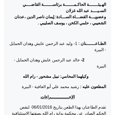
الهـيئـــــــة الحاكـمـــــــة برئاســـــــة القاضــــي
السـيــــد عبد الله غزلان
وعضويـــة القضـــاة الســـادة: إيمان ناصر الدين ،عدنان
الشعيبي ، حلمي الكخن ، يوسف الصليبي .
الطـاعـــــــنان :
1- وليد عبد الرحمن عايش وهدان الحمايل
- البيرة
2-
خالد عبد الرحمن عايش وهدان الحمايل -
البيرة
وكيلهما المحامي: نبيل مشحور
-
رام الله
المطعون عليه :
رشيد محمد علي أبو العافية - البيرة
الإجــــــــــــــراءات
تقدم الطاعنان بهذا الطعن بتاريخ 06/01/2016 لنقض
الحكم الصادر عن محكمة بداية رام الله بصفتها الاستئنافية