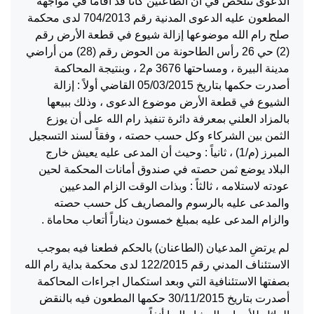
الدعوى تتلخص في أن الطاعنين كانا قد أقاما في مواجهة
المطعون عليه الدعوى المدنية رقم 704/2013 لدى محكمة
صلح رام الله موضوعها إزالة شيوع في قطعة الأرض رقم
(2) حي 26 رأس الطاحونة من الحوض رقم (28) من أراضي
مدينة البيرة ، ومساحتها 3676 م2 ، وبنتيجة المحاكمة
أصدرت حكمها بتاريخ 05/03/2015 القاضي أولاً : إزالة
الشيوع في قطعة الأرض موضوع الدعوى ، وذلك ببيعها
بالمزاد العلني بمعرفة دائرة تنفيذ رام الله على أن يوزع
الثمن بين الشركاء وكل حسب حصته ، وفقاً لسند التسجيل
المبرز (م/1) ، ثانياً : وحيث أن المدعى عليه يعيش خارج
البلاد يوضع ثمن حصته في صندوق أمانات المحكمة لحين
عودته لاستلامه ، ثالثاً : وبذات الوقت الزام المدعيين
والمدعى عليه بالرسوم والمصاريف كل حسب حصته
والزام المدعى عليه بمبلغ خمسون ديناراً أتعاب محاماة .
لم يرتضِ المدعيان (الطاعنان) بالحكم فطعنا فيه بموجب
الاستئناف المدني رقم 122/2015 لدى محكمة بداية رام الله
بصفتها الاستئنافية التي وبعد استكمال اجراءات المحاكمة
أصدرت بتاريخ 30/11/2015 حكمها المطعون فيه بالنقض