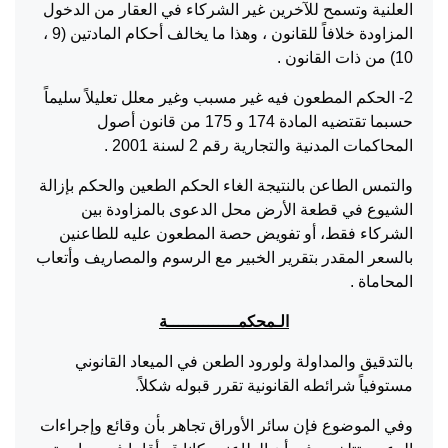
العلنية وتسمح للآخرين غير الشركاء في العقار من الدخول
المزاودة خلافاً للقانون ، وهذا ما يخالف أحكام المادتين (9 ،
10) من ذات القانون .
2- الحكم المطعون فيه غير مسبب وغير معلل تعليلاً سليماً
حسبما تقتضيه المادة 174 و 175 من قانون أصول
المحاكمات المدنية والتجارية رقم 2 لسنة 2001 .
والتمس الطاعن بالنتيجة الغاء الحكم الطعين والحكم بإزالة
الشيوع في قطعة الأرض محل الدعوى بالمزاودة بين
الشركاء فقط، أو تفويض حصة المطعون عليه للطاعنين
بالسعر المقدر بتقرير الخبير مع الرسوم والمصاريف وأتعاب
المحاماة .
الـمحكمــــــــــــــة
بالتدقيق والمداولة ولورود الطعن في الميعاد القانوني
مستوفياً شرائطه القانونية تقرر قبوله شكلاً.
وفي الموضوع فإن سائر الأوراق تجاهر بأن وقائع وإجراءات