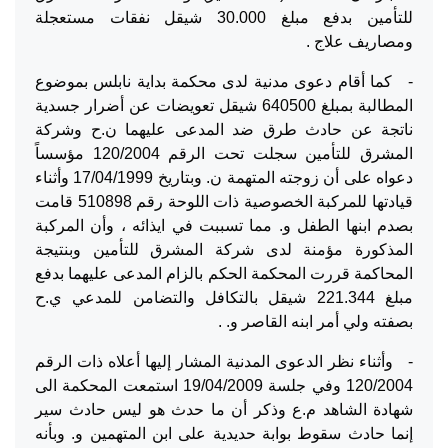
للتأمين بدفع مبلغ 30.000 شيقل نفقات مستعجلة
ومصاريف علاج .
- كما أقام دعوى مدنية لدى محكمة بداية نابلس بموضوع
المطالبة بمبلغ 640500 شيقل تعويضات عن أضرار جسدية
ناتجة عن حادث طرق ضد المدعى عليهما ن.ح وشركة
المشرق للتأمين سجلت تحت الرقم 120/2004 مؤسساً
دعواه على أن زوجته المتهمة ن. وبتاريخ 17/04/1999 وأثناء
قيادتها للمركبة الخصوصية ذات اللوحة رقم 510898 قامت
بصدم ابنها الطفل و. مما تسببت في ايذائه ، وأن المركبة
المذكورة مؤمنة لدى شركة المشرق للتأمين وبنتيجة
المحاكمة قررت المحكمة الحكم بالزام المدعى عليهما بدفع
مبلغ 221.344 شيقل بالتكافل والتضامن للمدعي ي.ح
بصفته ولي أمر ابنه القاصر و. .
- وأثناء نظر الدعوى المدنية المشار إليها أعلاه ذات الرقم
120/2004 وفي جلسة 19/04/2009 استمعت المحكمة الى
شهادة الشاهد م.ع وذكر أن ما حدث هو ليس حادث سير
إنما حادث سقوط بوابة حديدية على ابن
المتهمين و. وبأنه