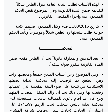
- لهذه الأسباب تطلب النيابة العامة قبول الطعن شكلاً
لتقديمه ضمن المدة القانونية وفي الموضوع نقض الحكم
المطعون فيه وإجراء المقتضى القانوني .
- بتاريخ 13/03/2016 قدم وكيل المطعون ضدهما لائحة
جوابية طلب بنتيجتها رد الطعن شكلاً وموضوعاً وتأييد الحكم
المطعون فيه .
المحكمـــــــــــــــــة
- بعد التدقيق والمداولة قانونا ً نجد أن الطعن مقدم ضمن
المدة القانونية فنقرر قبوله شكلا ً.
- وفي الموضوع وعن أسباب الطعن جميعاً ومحصلها واحد
وهي الطعن بما توصلت إليه محكمة البداية بصفتها
الاستئنافية من نتيجة على ضوء البينة المقدمة التي اعتمدتها
وقنعت بها وفي ذلك نجد أن والد الطفل المصاب المتهم
ي.ح كان قد أقام دعوى للمطالبة بدفعات مستعجلة لدى
محكمة بداية نابلس سجلت تحت الرقم 1741/99 على
اعتبار أن الحادث (حادث سير) وقامت شركة المشرق