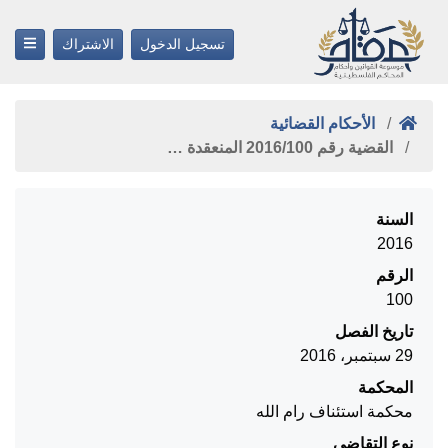
تسجيل الدخول
الاشتراك
الأحكام القضائية
القضية رقم ‎100‏/‎2016‏ المنعقدة …
السنة
2016
الرقم
100
تاريخ الفصل
29 سبتمبر، 2016
المحكمة
محكمة استئناف رام الله
نوع التقاضي