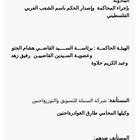
المأذونة
بإجراء المحاكمة
وإصدار الحكم باسم الشعب العربي
الفلسطيني
الهيئـة الحاكمــة : برئاســـة الســــيد القاضــي هشام الحتو
وعضويـة السـيدين القاضييـن
رفيق زهد
وعبد الكريم حلاوة
المستأنفة
:
شركة السنبلة للتسويق والتوزيع/جنين
وكيلها المحامي طارق الغوادرة/جنين
المستأنف ضدهم
: