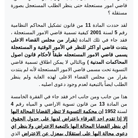
قاضي امور مستعجلة حتى ينظر الطلب المستعجل بصورة
مستقلة ؟
لقد حددت المادة
11
من قانون تشكيل المحاكم النظامية
رقم
5
لسنة
2001
كيفية تسمية قاضي الامور المستعجلة ،
فقد جاء في تلك المادة (
بقرار من مجلس القضاء الاعلى
ينتدت قاضي او اكثر للنظر في الأمور الوقتية و المستعجلة
يسمى قاضي الامور المستعجله طبقاً لأحكام قانون اصول
المحاكمات المدنية )
وبالتالي لا يمكن اطلاق تسمية قاضي
التسوية تحت مسمى قاضي الامور المستعجلة لأنه لم ينتدت
بقرار من مجلس القضاء الاعلى لهذه الغاية ولم ينظر
الطلب ايضاً بالتبعية لعدم وجود دعوى اصليه .
هذا من جانب ومن جانب اخر فقد جاء في الفقرة الخامسة
من المادة
13
من قانون تسوية الاراضي و المياه رقم
4
لسنة
1952
ان محكمة التسوية لا تنظر القضايا المحالة اليها
إلا إذا تقدم احد الفرقاء باعتراض لديها على جدول الحقوق
أي ينظر القضايا المحالة اليها بالتبعية الاعتراض ولا ينظر اي
دعوى محالة اليها على استقلال بمعزل عن الاعتراض
الذي