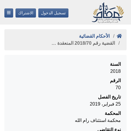
تسجيل الدخول
الاشتراك
الأحكام القضائية
القضية رقم ‎70‏/‎2018‏ المنعقدة …
السنة
2018
الرقم
70
تاريخ الفصل
25 فبراير، 2019
المحكمة
محكمة استئناف رام الله
نوع التقاضي