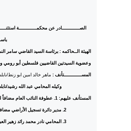
الصــــــــــــادر عن محكمــــــــــــة استئنــــــ
باسم
الهيئة الــحاكمه : برئاسة السيد القاضي سامر الن
وعضوية السيدتين القاضيين فلسطين أبو رومي ور
المســــــــــــتأنف :
ماهر خالد امين ابو زنط/نابل
وكيله المحامي عبد الله رشيد/نابل
المستأنف عليهم: 1. عطوفة النائب العام مضافاً لوظيفته.
2. مدير دائرة تسجيل الأراضي مضافاً لوظيفته.
3. المحامي نادر محمد رائد زهير العبوة.