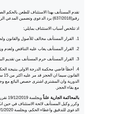
رقم(637/2018) برد الدعوى وتضمين المدعي الرسوم والمصاريف.
اذ تتلخص أسباب الاستئناف بمايلي:
1. القرار المستأنف مخالف للأصول والقانون ولصريح نص المادتين(174، 175) من قانون الاصول.
2. القرار المستأنف يعاب عليه التناقض ولعدم وزن البينة.
3. القرار المستأنف حرم المستأنف من تقديم البينة.
4. أخطأ قاضي محكمة الدرجة الاولى بنتيجة الحك
القا
الدورية وان المشتري اشترى حصص البائع مع وجود ا
مع بقاء الحجز.
بالمحاكمة الجارية علناً
وبجلسة
وكرر وكيل المستأنف لائحة الاستئناف في حين انكر
الدعوى للتدقيق واعطاء الحكم، وبجلسة 28/1/2020 تم اصدار الحكم.