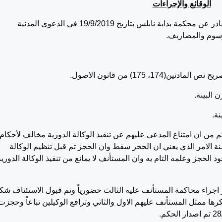
الوقائع والإجراءات
تقدم المستأنف بهذا الاستئناف للطعن بالحكم الصادر عن محكمة بداية نابلس بتاريخ 19/9/2019 في الدعوى المدنية
م من ان امتناع المدعى عليهم عن تنفيذ الوكالة الدورية مخالف لأحكام
نون سيما ان الحجز قد مر عليه اكثر من 15 سنة الامر الذي يعني ان الحجز سقط وان الحجز تم قبل تنظيم الوكالة
لحجز وعلمه التام به وان المستأنف لا يمانع من تنفيذ الوكالة الدورية
 19/12/2019 تقرر اجراء محاكمة المستأنف عليه الثالث حضورياً وتم قبول الاستئناف شكلا
ها ممثل المستأنف عليهم الاول والثاني وترافع الوكيلين تباعاً وحجزت