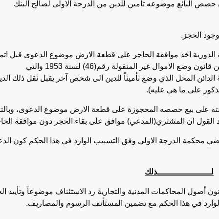
ابلس رقم(453/2000) بتاريخ 5/4/2000 وان حصص البائع موضوعه تأمين للدين من الدرجة الاولى لصالح البنك
جود الحجز.
الة الدورية اخذ موافقة الحاجر على قطعة الارض موضوع الدعوى قبل اتم
عملية بيع حصته وذلك سنداً لأحكام المادة 10/2 من قانون وضع الاموال غير المنقولة رقم(46) لسنة 1953 والتي
ة الدائن المحل الذي وضع تأميناً للدين الى شخص آخر يقبل نقل ذلك الدي
ذكور على ما هي عليه).
وافقته على بيع حصصه المحجوزة على قطعة الارض موضوع الدعوى، وبالتا
 يرد القول ان المشتري(المدعي) موافق على بقاء الحجر دون موافقة الحا
 قاضي محكمة الدرجة الاولى وفق التسبيب الوارد في هذا الحكم كون الد
لأوانها.
لــــــــــــــــــــــذلك
ة وعملاً بأحكام المادة(223/1) من قانون أصول المحاكمات المدنية والتجارية رد الاستئناف موضوعاً وتأييد 
وارد في هذا الحكم مع تضمين المستأنف الرسوم والمصاريف.