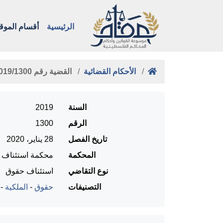
الرئيسية
أقسام الموق
الأحكام القضائية
القضية رقم ‎1300‏/‎2019‏ المنعقدة …
السنة
2019
الرقم
1300
تاريخ الفصل
28 يناير، 2020
المحكمة
محكمة استئناف را
نوع التقاضي
استئناف حقوق
التصنيفات
حقوق
-
الملكية
-