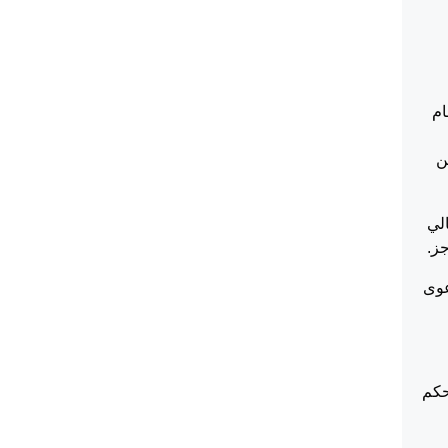
ام
ن
لي
جز.
عوى
الحكم