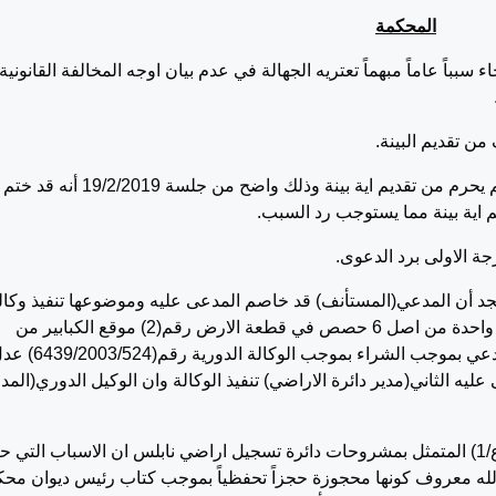
المحكمة
 سبباً عاماً مبهماً تعتريه الجهالة في عدم بيان اوجه المخالفة القانونية
ن تقديم البينة.
بالرجوع الى الدعوى الاساس نجد ان المستأنف لم يحرم من تقديم اية بينة وذلك واضح من جلسة 19/2/2019 أنه قد ختم
م اية بينة مما يستوجب رد السبب.
 الاولى برد الدعوى.
جد أن المدعي(المستأنف) قد خاصم المدعى عليه وموضوعها تنفيذ وكال
دورية على سند من القول ان المدعي يملك حصة واحدة من اصل 6 حصص في قطعة الارض رقم(2) موقع الكبابير من
اراضي رفيديا سجل(4) صفحة(37) والتي آلت للمدعي بموجب الشراء بموجب الوكالة الدورية
اجأ برفض المدعى عليه الثاني(مدير دائرة الاراضي) تنفيذ الوكالة وان الوكيل الدوري(ال
محكمة الدرجة الاولى وجدت من خلال المبرز(م.ع/1) المتمثل بمشروحات دائرة تسجيل اراضي نابلس ان الاسباب الت
 الله معروف كونها محجوزة حجزاً تحفظياً بموجب كتاب رئيس ديوان مح