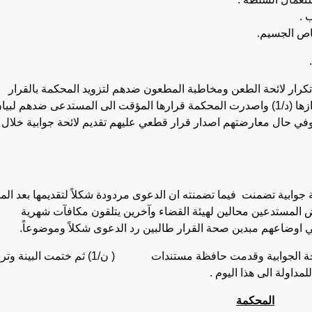
 .
اص الجسيم.
نية تمهيدية عقدت في 12/2/2020 وبعد تكرار لائحة الطعن ومخاطبة المطعون ضدهم لتزويد المحكمة بالقرار
المطعون فيه حيث وردت في 17/8/2020 وتم ابرازها (د/1) واصدرت المحكمة قرارها المؤقت الى المستدعى ضدهم لبي
 وفي حال معارضتهم اصدار قرار قطعي عليهم تقديم لائحة جوابية خلال
العامة بلائحة جوابية تضمنت فيما تضمنته ان الدعوى مردودة شكلاً لتقديمها بعد الم
 المستدعين محالين لهيئة القضاء وآخرين يتلقون مكافآت شهرية
 اوضاعهم مبدين صحة القرار طالبين رد الدعوى شكلاً وموضوعاً.
بالمحاكمة الجارية في 30/9/2020 جرى تكرار لائحة الجوابية وقدمت حافظة مستندات ( ن/1) ثم ختمت 
مداولة الى هذا اليوم .
المحكمة