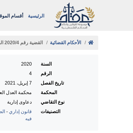
الرئيسية
أقسام الموق
الأحكام القضائية
القضية رقم ‎4‏/‎2020‏ المنعقدة …
السنة
2020
الرقم
4
تاريخ الفصل
7 إبريل، 2021
المحكمة
محكمة العدل العل
نوع التقاضي
دعاوى إدارية
التصنيفات
قانون إداري
-
الط
فيه