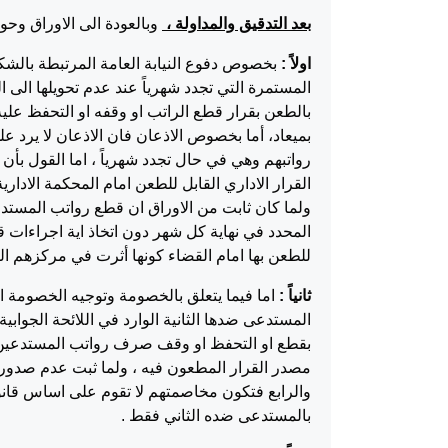
بعد التدقيق والمداولة ،
وبالعودة الى الاوراق وحوا
اولاً :
بخصوص دفوع النيابة العامة المرتبطة بالش
المستمرة التي تجدد شهرياً عند عدم تحويلها الى 
بالطعن بقرار قطع الراتب او وقفه او التحفظ عليه
بميعاد، أما بخصوص الاذعان فان الاذعان لا يرد
رواتبهم وهي في حال تجدد شهرياً ، اما القول بأن 
القرار الاداري القابل للطعن امام المحكمة الادار
ولما كان ثابت من الاوراق ان قطع رواتب المستد
المحدد في نهاية كل شهر دون اتخاذ اية اجراءات ق
للطعن بها امام القضاء كونها أثرت في مركزهم الق
ثانياً :
اما فيما يتعلق بالخصومة وتوجيه الخصومة الى
المستدعى ضدها الثانية الوارد في اللائحة الجوابي
بقطع او التحفظ او وقف صرف رواتب المستدعين ول
مصدر القرار المطعون فيه ، ولما ثبت عدم صدور
والرابع فتكون مخاصمتهم لا تقوم على اساس قا
بالمستدعى ضده الثاني فقط .