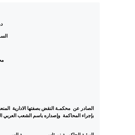
دو
الســ
مح
الصادر
عن محكمـة النقض بصفتها الادارية المنعقد
بإجراء المحاكمة
وإصداره باسم الشعب العربي ا
الهيئـة الحاكمــة : برئاســـــــــــــــــة الســـــــ