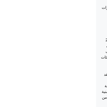
رات
 رقم 8 لسنة 2005
ئات
قد
ة
منية
أمن