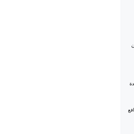
ان
دة
البينة وترافع