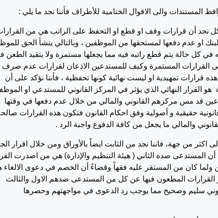
فظ المستندات والى الاقوال الختامية للأطراف فأننا نجد ما يلي :
كل نجد أن قرارات وقف او قطع او التحفظ على الراتب هي من القرارا
البنك او عدم دفعها لمستحقها من الموظفين ، وبالتالي ينشأ الحق للمو
 في كل حالة يتم قطع راتبه فيه مما يجعلها مستمرة ولا يتقيد الطعن في
 على القرارات المستمرة وكيف للمستدعين الاذعان لقرارات عدم صرف
هذه قرارات تمهيدية او ليست نهائية كونها تحفظية ، فأننا نؤكد على أن
ية هو القرار النهائي الذي يؤثر في المركز القانوني للمستدعي او الموظ
عين قد مس مركزهم القانوني والمالي من خلال عدم دفعها في وقتها
انونية حقيقية و أصولية وفق احكام القانون فتكون هذه القرارات صالح
انوني والمالي ما يجعل من كافة الدفوع واجبة الرد .
 اكثر من جهة، فاننا نجد من الثابت ايضاً بالأوراق ومن خلال اقرار الج
ة أن المستدعى ضده الثاني ( هيئة التنظيم والإدارة) هي من اصدرت القرا
ما كان من المستقر عليه فقهاً وقضاءً أن الخصم في دعوى الالغاء ه
 القرارات المطعون فيها عن كل من المستدعى ضدهم الاول والثالث
نوني سليم وصحيح مما يوجب رد الدعوى في مواجهتهم وحصرها