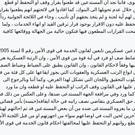
وى، فأننا نجد أن المستدعين قد طعنوا بقرار وقف او التحفظ او قطع
لال عدم تحويلها الى البنوك، كما افادوا في لائحتهم انهم يطعنوا بقرا
لهم أية لجنة و لم يتخذ بحقهم أي تأديب ، وجاء في اللائحة الجوابية رداً
تحفظ عليه دون الاقرار بوجود قرار ترقين القيد او انهاء الخدمات ، ولما
 القرارات المطعون فيها فتكون خالية من الجهالة ووقائعها كافية
وفي الموضوع نجد أنه من الثابت ان المستدعين عسكريين تابعين لقانون الخدمة في قوى الأمن
ابط صف او فرد في أية قوة من قوى الأمن ، وان الرتبة العسكرية هي
اليها وفقاً لاحكام القانون ، وان القانون يطبق على الضباط وضباط الصف
 انواع الرتب العسكرية والعقوبات التي يجوز ايقاعها على كل فئة من ف
وب التحقيق واللجان التي تشكل لهذا الغرض، وكما أننا وبالرجوع الى
 عليها في القانون وقف الراتب او التحفظ عليه او قطعه وان ما ورد
اتب او وقفه كما ورد وفي مرافعة الجهة المستدعى ضدها، وعلى العكس من ذلك ف
من ذات القانون على حق العسكري بتقاضي نصف راتبه في حالة ايقافه(حبسه) بأمر قضائي
ان ما يعزوه المستدعى ضده من أن بعض المستدعين قد تم احالتهم لهيئ
وى الأمن والاخرين من تفريغات 2005 والأخرين لحين البت في اوضاعهم سواء من اجهزتهم او من قبل اللجنة الأ
وقطع رواتبهم او التحفظ عليها لمخالفتها احكام قانون الخدمة في قوى ال