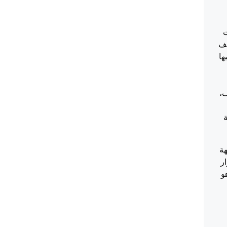
ت
ظف
ها
ف،
ة
هة
ر
و