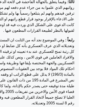
ثالثاً:
وفيما يتعلق بالجهالة الفاحشة في لائحة الدع
رواتبهم الذي علموا به من جراء عدم دفعه لهم من خ
ترقين قيدهم وانهم لم يتبلغوا رسمياً بها ولم تشكل 
على الادعاء بالإقرار بوجود قرار قطع راتبهم او ال
كانت الدعوى على الشكل الذي وردت فيه قد اوضحت
لقبولها بالنظر لطبيعة القرارات المطعون فيها .
رابعاً :
وتعديلاته الذي عرف العسكري بأنه كل ضابط او ض
كل رتبة تمنح للعسكري عند بدء تعيينه او ترقيته 
والافراد العاملين في قوى الامن ، ونص كذلك على
العسكريين والجهة المختصة بإيقاعها وطريقة واسل
احكام تلك المواد فلا يوجد بين العقوبات المنصوص
بالمادة (196/3) لا يدلل على قطع الر
نص المشرع في المادة 195 
طيلة مدة توقيفه حتى يصدر حكم بالإدانة، ولما ك
قضاء ق
العليا لا تصلح جميعاً لاتخاذ القرار المطعون فيه 
رقم 8 لسنة 2005 وتعديلاته.