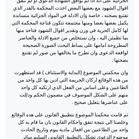
الجزائية على انه اذا لم توافق الشهادة الدعوى او لم تتفق
اقوال الشهود مع بعضها البعض اخذت المحكمة بالقدر الذي
تقتنع بصحته ، خاصة وان الادلة في المواد الجزائية متساندة
يكمل بعضها بعضا ومنها مجتمعة تتكون قناعة المحكمة التي
لها كامل الحرية في وزن وتقدير اقوال الشهود فتاخذ منها
بما تطمئن اليه ، وان تستخلص من جميع الادلة والعناصر
المطروحة امامها على بساط البحث الصورة الصحيحة
لواقعة الدعوى وان تطرح ما يخالفها من صور لم تقتنع
بصحتها .
وان محكمتي الموضوع (البداية والاستئناف ) قد استظهرت
من هذه الوقائع اركان الجريمة التي ادين بها كل واحد من
الطاعنين وعلى اساس من الفعل الذي ارتكبه كل واحد
منهم على الشكل الموصوف في مضمون الحكم ودللت
على عناصرها بتعليل صحيح .
ثم قامت محكمتا الموضوع بتطبيق القانون على هذه الوقائع
وخلصتا الى نتيجة تتفق واحكام القانون بان ما قام به كل
واحد من الطاعنين من افعال مادية بيوم وتاريخ الحادث
موضوع الدعوى تشكل بالتطبيق القانوني السليم سائر