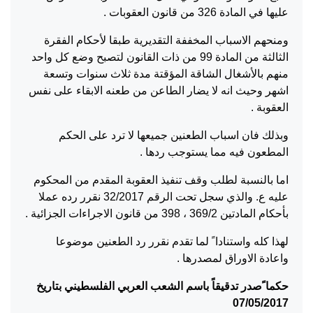
عليها في المادة 326 من قانون العقوبات .
ومنحهم الاسباب المخففة التقديرية طبقا لأحكام الفقرة
الثالثة من المادة 99 من ذات القانون لتصبح وضع كل واحد
منهم بالأشغال الشاقة المؤقتة مدة ثلاث سنوات وتسعة
اشهر وحيث انه لا يضار الطاعن من طعنه الابقاء على نفس
العقوبة .
وبذلك فان اسباب الطعنين جميعها لا ترد على الحكم
المطعون فيه مما يستوجب ردها .
اما بالنسبة لطلب وقف تنفيذ العقوبة المقدم من المحكوم
عليه ع. والذي سجل تحت الرقم 32/2017 نقرر رده عملا
بأحكام المادتين 369/2 ، 398 من قانون الاجراءات الجزائية .
لهذا كله واستنادا ً لما تقدم نقرر رد الطعنين موضوعا
واعادة الاوراق لمصدرها .
حكما ًصدر تدقيقاً باسم الشعب العربي الفلسطيني بتاريخ
07/05/2017