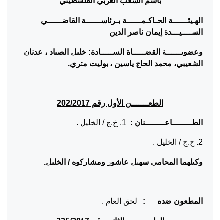
باسم الشعب العربي الفلسطيني
الهـيئــــــة الحـاكـمــــــة بـرئاســــــة
القاضــــــي
الســــيـــدة إيمان ناصر الدين
وعضويــــــة القضـــــاة الســـــادة: خليل الصياد ، عدنان
الشعيبي، محمد الحاج ياسين ، بوليت متري.
الطعـــــــن الأول رقم 202/2017
الطــــــــاعــــــــنان :
1. خ.ج / الخليل .
2. ح.ج / الخليل .
وكيلهما المحامي سهيل عاشور ومشاركوه / الخليل.
المطعون ضده :
الحق العام .