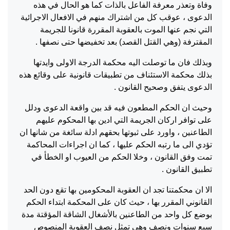
وفاة وتعذر معرفة الفاعل بالذات كما هو الحال في هذه
الدعوى ، عوقب كل من اشتراك منهم في الافعال الاجرائية
التي نجم عنها الموت بالعقوبة المقررة قانونا للجريمة
المقترفة (وهي القتل القصد) بعد تخفيضها حتى نصفها .
وبذلك فان ما توصلت اليه محكمة الدرجة الاولى وايدتها
بذلك محكمة الاستئناف من تطبيقات قانونية على وقائع هذه
الدعوى يتفق وصحيح القانون .
وحيث ان الحكم المطعون فيه قد بين واقعة الدعوى ودلل
على توافر اركان الجريمة التي ادين بها المحكوم عليهم
الطاعنين ، واورد على ثبوتها بحقهم ادلة سائغة من شانها ان
تؤدي الى ما رتبه الحكم عليها ، كما ان اجراءات المحاكمة
تمت وفق القانون ، وخلا الحكم من العيوب او الخطأ في
تطبيق القانون .
الا ان محكمتنا تجد ان العقوبة المحكومين بها تقع دون الحد
القانوني المقرر بها ، حيث كان على المحكمة ابتداء الحكم
بوضع كل واحد من الطاعنين بالأشغال الشاقة المؤقتة مدة
سبع سنوات ونصف وهي تمثل نصف العقوبة المنصوص