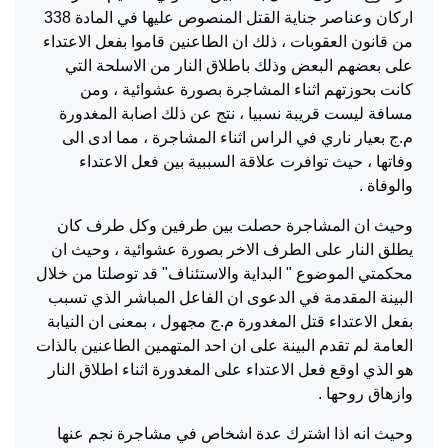
اركان وعناصر جناية القتل المنصوص عليها في المادة 338
من قانون العقوبات ، ذلك ان الطاعنين قاموا بفعل الاعتداء
على بعضهم البعض وذلك باطلاق النار من الاسلحة التي
كانت بحوزتهم اثناء المشاجرة بصورة عشوائية ، ومن
مسافة ليست قريبة نسبيا ، نتج عن ذلك اصابة المغدورة
م.ج بعيار ناري في الراس اثناء المشاجرة ، مما ادى الى
وفاتها ، حيث توافرت علاقة السببية بين فعل الاعتداء
والوفاة .
وحيث ان المشاجرة حصلت بين طرفين وكل طرف كان
يطلق النار على الطرف الاخر بصورة عشوائية ، وحيث ان
محكمتي الموضوع " البداية والاستئناف" قد توصلتا من خلال
البينة المقدمة في الدعوى ان الفاعل المباشر الذي تسبب
بفعل الاعتداء قتل المغدورة م.ج مجهول ، بمعنى ان النيابة
العامة لم تقدم البينة على ان احد المتهمين الطاعنين بالذات
هو الذي اوقع فعل الاعتداء على المغدورة اثناء اطلاق النار
وازهاق روحها .
وحيث انه اذا اشترك عدة اشخاص في مشاجرة نجم عنها