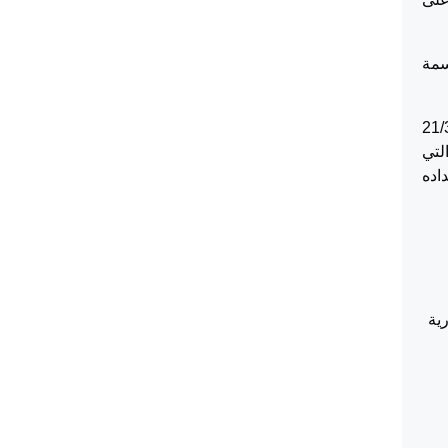
سمة
 ضده وبعد تصوير صيغة اليمين ان جلسة 21/3/218
التي
اده
لتجارية