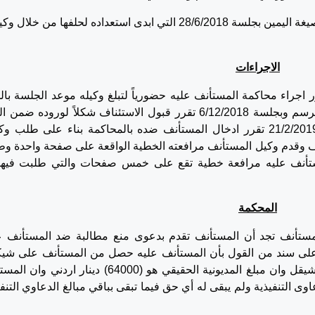
3- خطأ المحكمة في عدم افهام المستأنف عليه صيغة اليمين بجلسة 28/6/2018 التي ابدى استعداده لحلفها من خلال
الاجراءات
كمة الجارية علناً وبجلسة 18/10/2018 تقرر اجراء محاكمة المستأنف عليه حضورياً لتبلغ وكيله موعد الجلسة ب
وعدم حضوره ، وتم دفع رسم الدعوى مؤجلة الرسم وبجلسة 6/12/2018 تقرر قبول الاستئناف شكلاً لوروده ض
القانونية وتم تكرار لائحة الاستئناف ، وبجلسة 21/2/2019 تقرر ادخال المستأنف ضده بالمحاكمة بناء على طلب 
ناف وقدم وكيل المستأنف مرافعته الخطية الواقعة على صفحة واحدة و
تأنف عليه مرافعة خطية تقع على خمس صفحات والتي طلبت فيها
المحكمة
لمستأنف تجد أن المستأنف تقدم بدعوى منع مطالبة ضد المستأنف ع
دعوى التنفيذية رقم 303/2016 و 961/2016 على سند من القول بأن المستأنف عليه حصل من المستأنف على 
بمبلغ (124000) دولار امريكي ومبلغ (305000) شيقل وان مبلغ المديونية الحقيقي هو (64000) دينار ار
 التنفيذية ولم يبقى له أي حق فيما تبقى بباقي مبالغ الدعاوي التنفي