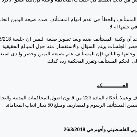
لمستأنف بالخطأ في عدم افهام المستأنف ضده صيغة اليمين الحا
فإن المحكمة وبالرجوع إلى جلسة 14/2/2018 تجد أن وكيلة المستأنف
لمستأنف ضده يحضر الجلسات ويتم السؤال والاستفسار منه حول المبالغ الحقيقية 
وحلفها وبالتالي فإن المستأنف علم بصيغة اليمين وحضر وابدى استعد
 على الحكم المستأنف وتقرر المحكمة رده كذلك.
الحـــــــــــــكم
وسنداً لما ذكر ولعدم ورود أي من اسباب الاستئناف وعملا بأحكام المادة 223 من قانون اصول المحاكمات المدنية وا
ف الرسوم والمصاريف ومبلغ 50 دينار اتعاب المحاماة.
لفلسطيني وأفهم في 26/3/2018