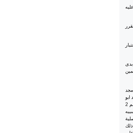
ليه
قرر
بار
ر وأبدى
04/07/2018 قد حلف اليمين
مجد
ابو
صلاح وكاتب نسخة الحكم هو محمود درويش وبالرجوع الى المادة 23 من قانون اصول المحاكمات المدنية والتجارية رقم 2
سببه
أصلية
ذلك
على