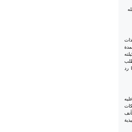
 وكيله
الذات
من المدة
وكيلته
طلب
 رد
ليه
شيكات
دني وان المستأنف
ذية