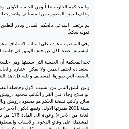
وبالمحاكمة الجارية علناً ومن الجلسة الاولى 
وحلف اليمين المصورة من المستأنف واصدرت الم
لم يرتضي المدعي بالحكم الصادر وبادر للطعن ب
قبوله شكلاً.
وفي الموضوع وعودة على اسباب الاستئناف وعن 
المستأنف ضده ناكل عن حلف اليمين في جلسة 4/7/2018
بالصيغة التي صورها المستأنف وعليه فإن هذا الش
وعن الشق الثاني من السبب الأول وحاصله النعي
ابو صلاح وجاء على القرار الكاتب محمود درويش 
لسنة 2001 بفقرتها الاولى ونصها (يكون ال
الغاية من
المشتملة على وقائع الدعوى والأسباب والمنطو
الاجراء في حال ان وقعت من كاتب المحكمة ولي