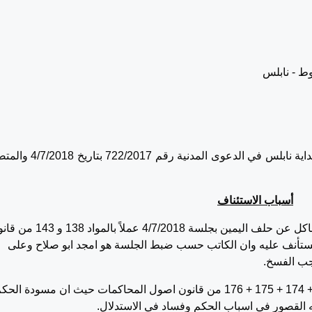
 - نابلس
القرار الصادر عن محكمة بداية نابلس في الدعوى المدنية رقم 
أسباب الاستئناف
1- خطأ المحكمة في عدم اعتبار المستأنف ضده ناكل عن حلف اليمين بجلسة 4/7/2018 عملاً با
مستأنف عليه وان الكاتب حسب ضبط الجلسة هو امجد ابو صلاح وعلى
جب الفسخ.
2- الحكم المستأنف مخالف للقانون والمواد 172 + 174 + 175 + 176 من قانون اصول المحاكمات حيث ان مسودة الح
القصور في اسباب الحكم وفساد في الاستدلال.