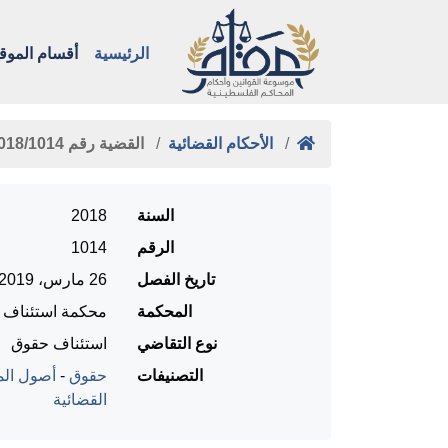
الرئيسية
أقسام الموق
الأحكام القضائية
القضية رقم ‎1014‏/‎2018‏ المنعقدة …
السنة
2018
الرقم
1014
تاريخ الفصل
26 مارس، 2019
المحكمة
محكمة استئناف را
نوع التقاضي
استئناف حقوق
التصنيفات
حقوق
-
أصول المح
القضائية