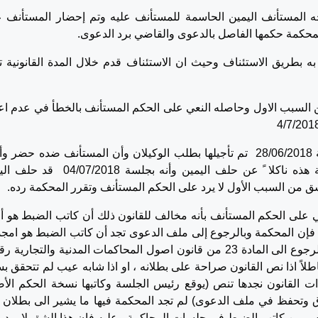
وجه المستأنف اليمين الحاسمة للمستأنف عليه وتم إحضار المستأنف ع
حكمة حكمها الفاصل بالدعوى والقاضي برد الدعوى.
ه بطريق الاستئناف وحيث ان الاستئناف قدم خلال المدة القانونية ت
السبب الاول وحاصله النعي على الحكم المستأنف بالخطأ في عدم اعت
تجد المحكمة أن الجلسة التي سبقتها وهي جلسة 28/06/2018 تم تأجيلها بطلب الوكيلان وأن المستأنف ضده حض
استعداده لحلف اليمين ولا يمكن اعتباره والحالة هذه ناكلا ً عن حلف اليمين وأنه بجلسة 
ق من السبب الأول لا يرد على الحكم المستأنف وتقرر المحكمة رده.
 على الحكم المستأنف بأنه مخالف للقانون ذلك أن كاتب الضبط هو أ
فإن المحكمة وبالرجوع إلى ملف الدعوى تجد أن كاتب الضبط هو امجد 
اجراء باطلاً اذا نص القانون صراحة على بطلانه ، او اذا شابه عيب لم تتحقق ب
 الاجراء) وعودة الى المادة 176 من ذات القانون نجدها تنص (يوقع رئيس الجلسة وكاتبها نسخة الحكم ال
ق وتحفظ في ملف الدعوى) لم تجد المحكمة فيها ما يشير الى بطلان 
س من كاتب الضبط في جلسات المحاكمة وعليه فإن هذا الشق لا يرد 