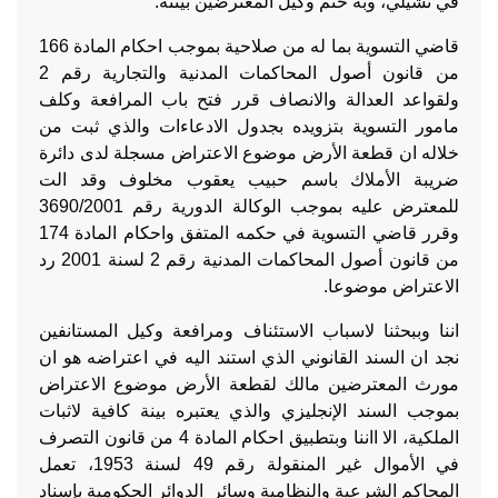
في تشيلي، وبه ختم وكيل المعترضين بينته.
قاضي التسوية بما له من صلاحية بموجب احكام المادة 166
من قانون أصول المحاكمات المدنية والتجارية رقم 2
ولقواعد العدالة والانصاف قرر فتح باب المرافعة وكلف
مامور التسوية بتزويده بجدول الادعاءات والذي ثبت من
خلاله ان قطعة الأرض موضوع الاعتراض مسجلة لدى دائرة
ضريبة الأملاك باسم حبيب يعقوب مخلوف وقد الت
للمعترض عليه بموجب الوكالة الدورية رقم 3690/2001
وقرر قاضي التسوية في حكمه المتفق واحكام المادة 174
من قانون أصول المحاكمات المدنية رقم 2 لسنة 2001 رد
الاعتراض موضوعا.
اننا وببحثنا لاسباب الاستئناف ومرافعة وكيل المستانفين
نجد ان السند القانوني الذي استند اليه في اعتراضه هو ان
مورث المعترضين مالك لقطعة الأرض موضوع الاعتراض
بموجب السند الإنجليزي والذي يعتبره بينة كافية لاثبات
الملكية، الا ااننا وبتطبيق احكام المادة 4 من قانون التصرف
في الأموال غير المنقولة رقم 49 لسنة 1953، تعمل
المحاكم الشرعية والنظامية وسائر الدوائر الحكومية بإسناد