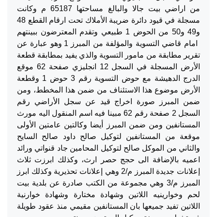
من اراضي بيت جالا والبالغ مساحتها 65187 م وكانت
مسجلة في قيود دائرة ضريبة الأملاك تحت ارقام القطع 48
و49 و50 من الحوض 1 طبيعي وتقدم المعترضون ببينتهم
امام قاضي التسوية والمؤلفة من المبرز 1 وهو عبارة عن
تقرير مطابقة من مامور التسوية والذي يفيد بمطابقة قطعة
الأرض المسجلة في السجل 12 انجليزي صفحة 62 موقع
الدرج الدهيشة مع حوض التسوية رقم 3 حوض 1 وقطعة
الأرض موضوع هذا الاستئناف من ضمن هذا المخطط، ومن
ضمن المبرز صورة اخراج قيد عن سجل الأراضي رقم
السجل 2 صفحة رقم 62 مبينا فيه اسم المنقول اليه مورث
المستانفين ومن ضمن المبرز أيضا وكالتين عامتين الأولى
موقعة من المستانفين لتوكيل صالح داود صالح السايح
والثاني من الموكل صالح لتوكيل المحامين جاد قنواتي ورائد
اعميه بالإضافة الى حجج حصر ارث، وكذلك ابرزت ثلاث
إعلانات جديدة المبرز م/2 وهي إعلانات تحذيرية وكذلك ابرز
المبرز م/3 وهي مجموعة من الكتب صادرة عن بلدية بيت
لحم وخوارينيه اللاتين وشهادة مختارة وشهادة خوارنية
اللاتين تفيد جميعها بان المستانفين مقيمي منذ عقود طويلة