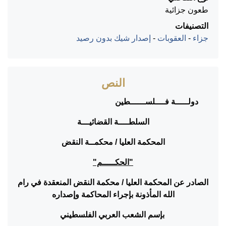
طعون جزائية
التصنيفات
جزاء
-
العقوبات
-
إصدار شيك بدون رصيد
النص
دولـــــة فــــلســــــطين
السلطــــة القضائيـــة
المحكمة العليا / محكمــة النقض
"الحكـــــم"
الصادر عن المحكمة العليا / محكمة النقض المنعقدة في رام
الله المأذونة بإجراء المحاكمة وإصداره
بإسم الشعب العربي الفلسطيني