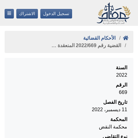
تسجيل الدخول
الاشتراك
الأحكام القضائية
القضية رقم ‎669‏/‎2022‏ المنعقدة …
السنة
2022
الرقم
669
تاريخ الفصل
11 ديسمبر، 2022
المحكمة
محكمة النقض
نوع التقاضي