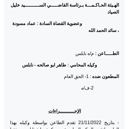
الهـيئة الحـاكـمـــة بـرئاسة القاضـــــي الســــــــــيد خليل
الصياد
وعضوية القضاة السادة : عماد مسودة
، سائد الحمد الله
الطـــــاعن :
م/ه نابلس
وكيله المحامي : طاهر ابو صالحه
-
نابلس
المطعون ضده
: 1- الحق العام
2-ف/ه
الإجــــــــــراءات
- بتاريخ 21/11/2022 تقدم الطاعن بواسطة وكيله بهذا