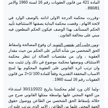
المادة 421 من قانون العقوبات رقم 16 لسنة 1960 والامر
890/81 .
-وقررت محكمة الدرجة الاولى ادانته بالوصف الوارد في
لائحة الاتهام ، وقضت محكمة البداية بصفتها الاستئنافية تأييد
الحكم المستأنف بهذا الوصف فيكون الحكم المطعون فيه
مبني على مخالفة القانون .
-
ومن جانب آخر يقتضي التنويه
ان وقوع المصالحة واسقاط
الحق الشخصي من شأنه التأثير على الحكم من حيث مقدار
العقوبة ، وان من مقتضيات العدالة ان تنظر محكمة
الاستئناف وبوصفها محكمة موضوع في ذلك وان تتثبت منه
وان ترتب اثره القانوني على العقوبة المحكوم بها لمنح
الاسباب المخففة التقديرية وفقاً للمادة 100 /1+2 من قانون
العقوبات رقم 16 لسنة 1960 .
-ولما كان ورد لقلم محكمتنا بتاريخ 30/11/2022 استدعاء
من الجهة المجني عليها بواسطة ممثلها القانوني صرح من
خلاله بإسقاط الحق الشخصي من الطاعن ووصول حقوق
الجهة المجني عليها من الطاعن ، الامر الذي يترتب عليه ان