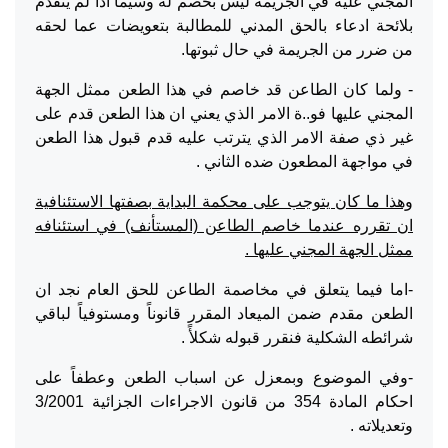
المجني عليه في الجريمة ليس بخصم له وسيما اذا لم يتقدم
بلائحة ادعاء بالحق المدني للمطالبة بتعويضات عما لحقه
من ضرر من الجريمة في حال ثبوتها.
- ولما كان الطاعن قد خاصم في هذا الطعن ممثل الجهة
المجني عليها فو..ة الامر الذي يعني ان هذا الطعن قدم على
غير ذي صفة الامر الذي يترتب عليه قدم قبول هذا الطعن
في مواجهة المطعون ضده الثاني .
وهذا ما كان يتوجب على محكمة البداية بصفتها الاستئنافية
ان تقرره عندما خاصم الطاعن (المستأنف) في استئنافه
ممثل الجهة المجني عليها .
-اما فيما يتعلق في مخاصمة الطاعن للحق العام نجد ان
الطعن مقدم ضمن الميعاد المقرر قانوناً ومستوفياً لباقي
شرائطه الشكلية فنقرر قبوله شكلأً .
-وفي الموضوع وبمعزل عن اسباب الطعن وعطفاً على
احكام المادة 354 من قانون الاجراءات الجزائية 3/2001
وتعديلاته .