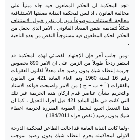
-تجد المحكمة ان الحكم المطعون فيه جاء مبنياً على
مخالفة القانون ،
اذ ليس لمحكمة البداية بصفتها الاستئنافية
معالجة الاستئناف موضوعاً دون ان تقرر قبول الاستئناف
شكلأً لتقديمه ضمن الميعاد القانوني
. الامر الذي يجعل من
الحكم الحكم المطعون فيه مستوجباً النقض من هذه الناحية
.
-ومن جانب آخر فإن الإجتهاد القضائي لهذه المحكمة قد
استقر ردحاً طويلاً من الزمن على ان الامر 890 بخصوص
جريمة إعطاء شيك بدون رصيد جاء معدلاً لقانون العقوبات
رقم 16 لسنة 1960 وتم الغاء المادة 421 من القانون
بالفقرات ( أ + ب + ج ) من الامر واصبحت قواعد الاسناد
والتجريم بشأن عناصر قيام اركان هذه الجريمة غير تلك
التي كانت في ظل المادة 421 قبل اجراء التعديل ، كما ان
هذا التعديل اتسع ليشمل العقوبة المقررة لجريمة اعطاء
شيك بدون رصيد ( نقض جزاء 184/2011 )
-ولما كانت النيابة العامة قد احالت الطاعن لمحكمة الدرجة
الاولى لمحاكمته بجرم اعطاء شيك بدون رصيد بموجب