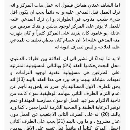
اما الشاهد عدنان هماش فيقول انه عمل بذات المركز و انه
ترك العمل قبل المدعي عليه و انه دائماً يجب ان يكون اقل
شيء طبيب مناوب في الطوارئ و ان ترك المدعي عليه
للعمل لا يؤثر على المركز لوجود بديلين و هناك مريض من
عائلة ابو عامود كان يتردد على المركز كثيراً و كان يتهرب
منه المدعي عليه الا ان عصام كان يعطي تعليمات للمدعي
عليه لعلاجه و ليس لصرف ادوية له
لا بد لنا ابتداءً ان نشير الى ان العلاقة بين اطراف الدعوى
محل البحث يحكمها العقد (د/3) وبالتالي المسؤولية المترتبة
على الطرفين هي مسؤولية عقدية لوجود التزامات و
تعهدات متبادلة بينهما و قد ورد في هذا العقد بالبند (13) انه
يحق للطرف الاول المطالبة باي ضرر قد يلحق به ناجم عن
عدم التزام الطرف الثاني بمهامه الوظيفية سواء كانت من
ناحية الالتزام بمواعيد العمل او سواء ممارسة المهنة او عدم
توفير الرعاية الطبية و الصحية اللازمة للمراجعين ، كما ورد
بالبند (20) انه على الطرف الثاني الا يتغيب عن العمل دون
عذر مشروع ، و ما ورد بالبند (21) يجب على الطرف الثاني
اخطار المركز كتابياً او هاتفياً قبل تغيبه على الاقل بيومين