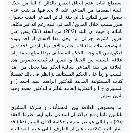
استطاع اثبات عدم الحاق الضرر بالدائن ؟ اننا من خلال
البينة المقدمة من المدعي عليه لا نجد فيها ما يثبت عدم
حصول ضرر للدائن بل ان بينة الدائن المدعي اثبتت حصول
ضرر بسبب اخلال المدين / المدعي عليه رغم انه غير مكلف
باثباته و حيث ان البند (28/2) من العقد (د/3) ينص على
تغريم كشرط جزائي من يخل بهذا الاتفاق او احد بنوده
الموضحة اعلاه مبلغ اقله عشرة الاف دينار اردني كحد ادنى
فيكون من المتوجب الحكم للمستأنف بهذا المبلغ سيما و ان
علاقة السببية بين الخطأ و الضرر قد ثبتت بخصوص هذه
العلاقة من بينة المدعي سالفة الذكر مما يجعل من هذا
السبب وارداً على الحكم المستأنف .( انظر في ذلك تفصيلاً
كتاب المسئولية المدنية للدكتور ابراهيم سيد احمد ) و
السنوري ج 1 و النظرية العامة للالتزام للدكتور محمد وحيد
الدين سوار)
اما بخصوص العلاقة بين المستأنف و شركة المشرق
للتأمين فاننا و مع ادراكنا ان المدعي عليه ليس طرفاً بالعقد
(د/2) و بالتالي هو غير ملزم باحكامه الا ان المبرز (د/3) قد
اشار بالبند (27) منه على ان الطرف الثاني عليه التقيد التام