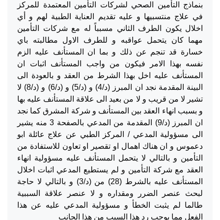
بنماذج التأمين الصحي لشركات التأمين المعتمدة للمركز
في علاج منتسبيها و عليه تقديم العناية الطبية لهم و أي
اخلال يكون الطرف الثاني مسبباً له مع شركات التأمين
مهما كان يتحمل عواقبه و للطرف الاول مطالبته باي
خسارة قد تنجم عن ذلك و بما ان المستأنف عليه الزم
نفسه بهذا الامر فيكون من واجب المستأنف اثبات ان
المستأنف عليه اخل بهذا الشرط من العقد و بالعودة الى
البينة المقدمة نجد ان المبرز (د/4) و (د/5) و (د/6) و (د/8) لا
تشير لا من قريب و لا من بعيد الى علاقة المستأنف عليه بها
و بسبب انهاء العقد بين المستأنف و شركة المشرق كما نجد
ان المبرز (د/9) المقدمة من المدعي بالصفحة 3 منه يشير
الى مسؤولية المدعي / المركز الطبي عن علاج عائلة ابو
دعموس و ان هناك اهمال او تقصير او تعاون للاستفادة من
التأمين و بالتالي لا يتحمل المستأنف عليه مسؤولية انهاء
العقد مع شركة التأمين و لم يستطيع المدعي اثبات اخلال
المستأنف عليه بالشرط (28) من (د/3) و بالتالي لا حاجة
لبحث عنصر الضرر ومقداره و لا عنصر علاقة السببية
طالما لم يثبت الخطأ و مسؤولية المدعي عليه عن هذا
الفعل مما يوجب رد هذا السبب من هذا الجانب