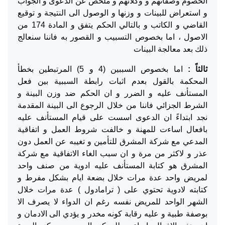
الخصوم وصفاتهم و وكلائهم و ملخص عن الدعوى و الجواب
و استعراض للبينات و وزنها و الوصول الى النتيجة و توقيع
القاضي و الكاتب و بالتالي الحكم يتفق و المادة 174 من
الاصول ، اما بخصوص التسبيب و القصور به فاننا سنعالج
ذلك بعد معالجة البينات
ثالثاً :
اما بخصوص السببين (4 و 5) المرتبطين بخطأ
المحكمة بالقول بعدم اثبات رابطة السببية بين فعل
المستأنف عليه و الضرر و ان الحكم ضد وزن البينة و
الشرط الجزائي فاننا من خلال الرجوع الى البينة المقدمة
نجد ابتداءً ان الدعوى اسست على قيام المستأنف عليه
بافعال اساءت للمهنة و خالفت شروط العمل و اتفاقية
المدعي مع شركة المشرق للتأمين و تغيبه عن العمل دون
عذر و لاكثر من مرة و ان سبب الغاء الاتفاقية مع شركة
المشرق هو كتابة المستأنف عليه ادوية من صنف واحد
لمريض واحد عدة مرات خلال بضعة ايام بشكل مفرط و
كتابته لادوية تحتوي على ( ترامادول ) عدة مرات خلال
الشهر الواحد للمريض نفسه رغم ان الدواء لا يصرف الا
بوصفة طبية و عليه رقابة كونه مخدر و يؤدي الى الادمان و