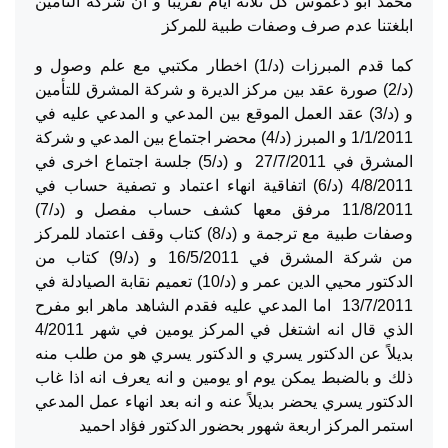
محمد ابو دعموس كل ثلاثة ايام تقريباً و ان شركة التأمين
ابلغتنا عدم صرف وصفات طبية للمركز
كما قدم المبرزات (د/1) اخطار مكتبي مع علم وصول و
(د/2) صورة عقد بين مركز الديرة و شركة المشرق للتأمين
و (د/3) عقد العمل الموقع بين المدعي و المدعي عليه في
1/1/2011 و المبرز (د/4) محضر اجتماع بين المدعي و شركة
المشرق في 27/7/2011 و (د/5) جلسة اجتماع اخرى في
4/8/2011 (د/6) اتفاقية انهاء اعتماد و تصفية حساب في
11/8/2011 مرفق معها كشف حساب مفصل و (د/7)
وصفات طبية مع ترجمة و (د/8) كتاب وقف اعتماد للمركز
من شركة المشرق في 16/5/2011 و (د/9) كتاب من
الدكتور محيي الدين عمر و (د/10) تعميم نقابة الصيادلة في
13/7/2011 اما المدعي عليه فقدم الشاهد ماهر ابو مفرح
الذي قال انه اشتغل في المركز يومين في شهر 4/2011
بديلاً عن الدكتور يسري و الدكتور يسري هو من طلب منه
ذلك و بالضبط يمكن يوم او يومين و انه يعرف انه اذا غاب
الدكتور يسري يحضر بديلاً عنه و انه بعد انهاء عمل المدعي
استمر المركز اربعة شهور بحضور الدكتور فؤاد احميد