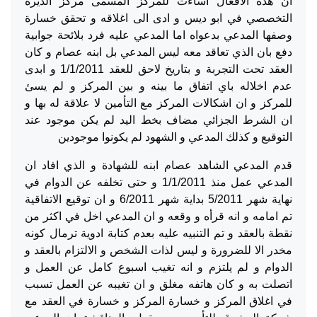
ان هذه الافعال اساءت للمركز المسمى مركز الديرة
التخصصي في ابو ديس و ادى الى اغلاقه و تحقق خسارة
وصفها المدعي بدعواه اما المدعي عليه فرد بلائحة جوابية
دفع بان الذي تعاقد معه ليس المدعي بل ابنه عصام و كان
العقد تحت التجربة و بتاريخ لاحق للعقد 1/1/2011 و ابدى
عدم اخلاله باي اتفاق ما بينه و بين المركز و لم يسئ
للمركز و ان اشكالات المركز مع التأمين لا علاقة له بها و
ان الشرط الجزائي مضاف بخط اليد لم يكن موجود عند
التوقيع و كذلك المدعي و الشهود لم يكونوا موجودين
قدم المدعي الشاهد عصام ابنه للشهادة و الذي افاد ان
المدعي عمل منذ 1/1/2011 و حتى تخلفه عن الدوام في
نهاية شهر 5/2011 بداية شهر 6/2011 و ان توقيع الاتفاقية
تم امامه و انه قرأه و وقعه و ان المدعي اخل في اكثر من
نقطة بالعقد و تم التنبيه عليه بعدم كتابة ادوية ترمال كونه
مخدر الا للضرورة و ليس لذات الشخص و الالتزام بالعقد و
الدوام و لم يلتزم و انه تغيب اسبوع كامل عن العمل و
اتصلت به و كان هاتفه مغلق و ان تغيبه عن العمل تسبب
في اغلاق المركز و خسارة المركز و خسارة في العقد مع