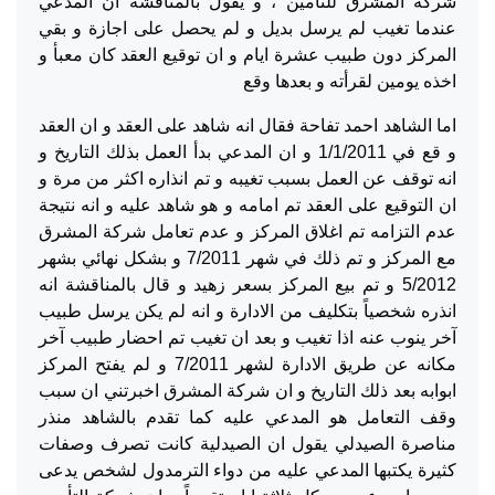
شركة المشرق للتأمين ، و يقول بالمناقشة ان المدعي
عندما تغيب لم يرسل بديل و لم يحصل على اجازة و بقي
المركز دون طبيب عشرة ايام و ان توقيع العقد كان معبأ و
اخذه يومين لقرأته و بعدها وقع
اما الشاهد احمد تفاحة فقال انه شاهد على العقد و ان العقد
و قع في 1/1/2011 و ان المدعي بدأ العمل بذلك التاريخ و
انه توقف عن العمل بسبب تغيبه و تم انذاره اكثر من مرة و
ان التوقيع على العقد تم امامه و هو شاهد عليه و انه نتيجة
عدم التزامه تم اغلاق المركز و عدم تعامل شركة المشرق
مع المركز و تم ذلك في شهر 7/2011 و بشكل نهائي بشهر
5/2012 و تم بيع المركز بسعر زهيد و قال بالمناقشة انه
انذره شخصياً بتكليف من الادارة و انه لم يكن يرسل طبيب
آخر ينوب عنه اذا تغيب و بعد ان تغيب تم احضار طبيب آخر
مكانه عن طريق الادارة لشهر 7/2011 و لم يفتح المركز
ابوابه بعد ذلك التاريخ و ان شركة المشرق اخبرتني ان سبب
وقف التعامل هو المدعي عليه كما تقدم بالشاهد منذر
مناصرة الصيدلي يقول ان الصيدلية كانت تصرف وصفات
كثيرة يكتبها المدعي عليه من دواء الترمدول لشخص يدعى