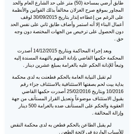
طابق أرضي بمساحة (50) متر على حد الشارع العام والحد
المجاور بموقع صرح الغزلان مخالفاً بذلك القوانين والأنظمة
على الرغم من إعطاءه إنذار بتاريخ 30/09/2015 لوقف
أعمال البناء إلا أنه استمر وأضاف طابق ثاني على نفس الحد
دون الحصول على ترخيص من الجهات المختصة دون وجه
حق .
وبعد إجراء المحاكمة وبتاريخ 14/12/2015 أصدرت
المحكمة حكمها القاضي بإدانة المتهم بالتهمة المسندة إليه
وتبعاً للإدانة الحكم عليه بالغرامة بمبلغ عشرين دينار .
لم تقبل النيابة العامة بالحكم فطعنت به لدى محكمة
بداية بيت لحم بصفتها الاستئنافية بالاستئناف جزاء رقم
10/2016 وبتاريخ 25/02/2016 أصدرت حكمها القاضي
بقبول الاستئناف موضوعاً وتعديل القرار المستأنف من جهة
العقوبة والحكم على المستأنف ضده بالغرامة 500 دينار
وإزالة المخالفة .
لم يقبل الطاعن بالحكم فطعن به لدى محكمة النقض
للأسباب الواردة في لائحة الطعن .