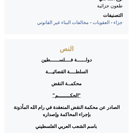
طعون جزائية
التصنيفات
جزاء
-
العقوبات
-
مخالفات البناء غير القانوني
النص
دولــــــة فــــلســــــطين
السلطــــة القضائيـــة
محكمــة النقض
"الحكــــــــم"
الصادر عن محكمة النقض المنعقدة في رام الله المأذونة
بإجراء المحاكمة وإصداره
باسم الشعب العربي الفلسطيني