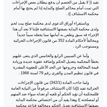
تفيد (( لا يقبل من الخصم ان يدفع ببطلان بعض الإجراءات
التي تمت أمام محاكم الصلح والبداية إذا لم يحتج بها أمام
محكمة الاستئناف )) .
وباستقراء أوراق الدعوى لدى محكمة صلح بيت لحم
ولدى محكمة البداية بصفتها الاستئنافية فإننا لا نجد أن هذا
الإجراء قد سبق وطعن به أمامها مما يجعله سبباً جديداً
ومخالفاً لأحكام المادة 352 من قانون الإجراءات الجزائية
ومستوجب الرد .
وأما عن السببين الرابع والخامس الذي ينعى عليهم
بخطأ المحكمة بتعديل الحكم وإضافة عقوبة جديدة وزيادة
قيمة المخالفة وخروجها عن الحد الأعلى للعقوبة المقدرة
في قانون تنظيم المدن والقرى رقم 79 لسنة 1966 .
ولما جاءت المادة (342/1) من قانون الإجراءات
الجزائية تفيد ((إذا كان الاستئناف مرفوعاً من النيابة العامة
فللمحكمة أن تؤيد الحكم أو تلغيه أو تعدله سواء ضد المتهم
أو لمصلحته )) وهذا يفيد أن من اختصاص محكمة البداية
بصفتها الاستئنافية تعديل الحكم ومخالفة قناعة محكمة