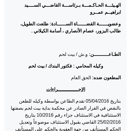
الهـيئـــة الحـاكـمـــة بـرئاســـة القاضـــي الســــيد
ابراهيــم عمــرو
وعضويــــــة القضــــــاة الســــــادة: طلعت الطويل،
طالب البزور، عصام الأنصاري ، أسامة الكيلاني .
الطـاعــــــــــن:
و.ش / بيت لحم
وكيله المحامي : فكتور البندك / بيت لحم
المطعون ضده:
الحق العام
الإجــــــــــــــراءات
بتاريخ 05/04/2016 تقدم الطاعن بواسطة وكيله للطعن
بالنقض في القرار الصادر عن محكمة بداية بيت لحم بصفتها
الاستئنافية في الاستئناف جزاء رقم 10/2016 بتاريخ
25/02/2016 القاضي بقبول الاستئناف موضوعاً وتعديل
الحكم المستأنف من جهة العقوبة والحكم على المستأنف