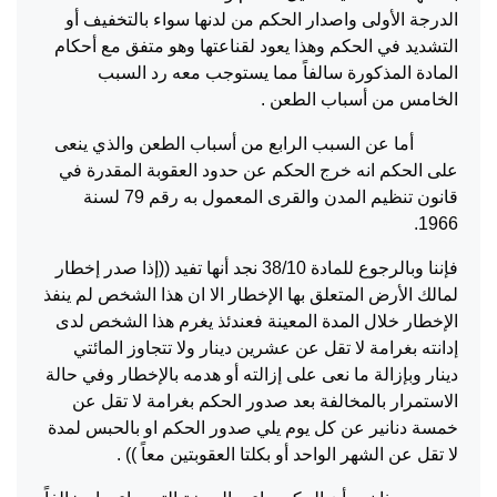
الدرجة الأولى واصدار الحكم من لدنها سواء بالتخفيف أو
التشديد في الحكم وهذا يعود لقناعتها وهو متفق مع أحكام
المادة المذكورة سالفاً مما يستوجب معه رد السبب
الخامس من أسباب الطعن .
أما عن السبب الرابع من أسباب الطعن والذي ينعى
على الحكم انه خرج الحكم عن حدود العقوبة المقدرة في
قانون تنظيم المدن والقرى المعمول به رقم 79 لسنة
1966.
فإننا وبالرجوع للمادة 38/10 نجد أنها تفيد ((إذا صدر إخطار
لمالك الأرض المتعلق بها الإخطار الا ان هذا الشخص لم ينفذ
الإخطار خلال المدة المعينة فعندئذ يغرم هذا الشخص لدى
إدانته بغرامة لا تقل عن عشرين دينار ولا تتجاوز المائتي
دينار وبإزالة ما نعى على إزالته أو هدمه بالإخطار وفي حالة
الاستمرار بالمخالفة بعد صدور الحكم بغرامة لا تقل عن
خمسة دنانير عن كل يوم يلي صدور الحكم او بالحبس لمدة
لا تقل عن الشهر الواحد أو بكلتا العقوبتين معاً )) .