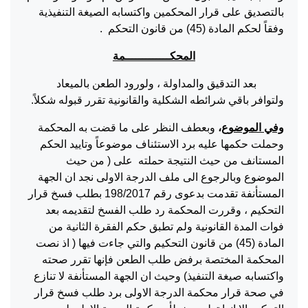
بالتصديق على قرار المحكمين واكتسابه الصيغة التنفيذية
وفقاً لحكم المادة (45) من قانون التحكم .
المحكـــــــــــــمة
بعد التدقيق والمداولة ، ولورود الطعن بالميعاد
ولتوافر باقي شرائطه الشكلية والقانونية تقرر قبوله شكلاً.
وفي الموضوع
،
وبعطف النظر على ما قضت به المحكمة
وحملت حكمها عليه برد الاستئناف موضوعاً وتاييد الحكم
المستانف من حيث النتيجة حملته على ( من حيث
الموضوع وبالرجوع الى ملف الدرجة الاولى نجد ان الجهة
المستأنفة تقدمت بدعوى رقم 198/2017 بطلب فسخ قرار
التحكيم ، وقررت المحكمة رد طلب الفسخ لتقديمه بعد
فوات المدة القانونية ولم تطبق حكم الفقرة الثانية من
المادة (45) من قانون التحكيم والتي جاءت فيها ( اذ نصت
المحكمة المختصة برفض طلب الطعن فإنها تقرر صحته
واكتسابه صيغة التنفيذ) وحيث ان الجهة المستأنفة لا تنازع
في صحة قرار محكمة الدرجة الاولى برد طلب فسخ قرار