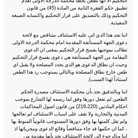
التحكيم الا انها تطعن بخطأ محكمة الدرجة الاولى لعدم
تطبيق حكم الفقرة الثانية من المادة (45) من قانون
التحكيم وذلك بالتصديق على قرار التحكيم واكتسابه الصبغة
التنفيذية.
اننا نجد هذا الذي اتى عليه الاستئناف متناقض مع لائحة
دعوى الجهة المستأنفة المقدمة امام محكمة الدرجة الاولى
تطالب بموجبها بفسخ قرار التحكيم بمعنى ان الدعوى
المقامة من الجهة المستأنفة هي دعوى بفسخ قرار التحكيم
وحيث ان نطاق الدعوى هو الذي يحدد المصلحة ولا يقبل اي
طعن خارج نطاق المصلحة وبالتالي يستوجب رد هذا الطعن
استناداً لهذا السبب).
اننا وبالتدقيق نجد بأن محكمة الاستئناف مصدرة الحكم
الطعين لم تفعل دورها وفق لما رسمه لها الشارع بموجب
احكام المادتين (219،220) من قانون اصول المحاكمات
المدنية والتجارية ولا تقف على اسباب الاستئناف لم تعالجها
ولم تقل كلمتها بها وفق دورها المستوجب قانونياً المنوط بها
، كما ان حكمها قد جاء متناقضاً وقائع الدعوى ومجرياتها اذ
اننا وبالرجوع الى لائحة الاستئناف نجد بأنها مقدمة من