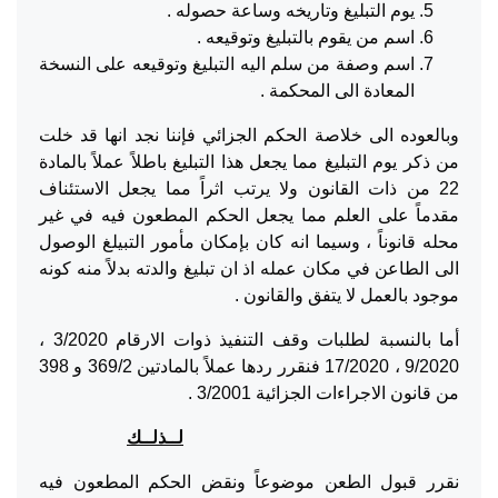
يوم التبليغ وتاريخه وساعة حصوله .
اسم من يقوم بالتبليغ وتوقيعه .
اسم وصفة من سلم اليه التبليغ وتوقيعه على النسخة
المعادة الى المحكمة .
وبالعوده الى خلاصة الحكم الجزائي فإننا نجد انها قد خلت
من ذكر يوم التبليغ مما يجعل هذا التبليغ باطلاً عملاً بالمادة
22 من ذات القانون ولا يرتب اثراً مما يجعل الاستئناف
مقدماً على العلم مما يجعل الحكم المطعون فيه في غير
محله قانوناً ، وسيما انه كان بإمكان مأمور التبيلغ الوصول
الى الطاعن في مكان عمله اذ ان تبليغ والدته بدلاً منه كونه
موجود بالعمل لا يتفق والقانون .
أما بالنسبة لطلبات وقف التنفيذ ذوات الارقام 3/2020 ،
9/2020 ، 17/2020 فنقرر ردها عملاً بالمادتين 369/2 و 398
من قانون الاجراءات الجزائية 3/2001 .
لــذلــك
نقرر قبول الطعن موضوعاً ونقض الحكم المطعون فيه