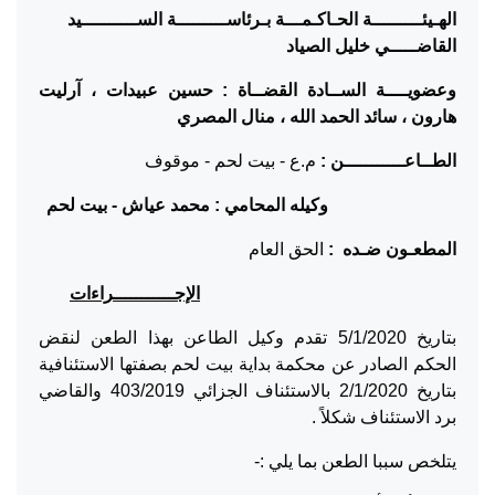
الهـيئـــــــــة الحـاكـمـــة بـرئاســـــــــة الســــــــــيد
القاضـــــي خليل الصياد
وعضويــــة الســادة القضــاة : حسين عبيدات ، آرليت
هارون ، سائد الحمد الله ، منال المصري
الطــاعـــــــــــن :
م.ع - بيت لحم - موقوف
وكيله المحامي : محمد عياش
-
بيت لحم
المطعـون ضـده :
الحق العام
الإجـــــــــــراءات
بتاريخ 5/1/2020 تقدم وكيل الطاعن بهذا الطعن لنقض
الحكم الصادر عن محكمة بداية بيت لحم بصفتها الاستئنافية
بتاريخ 2/1/2020 بالاستئناف الجزائي 403/2019 والقاضي
برد الاستئناف شكلاً .
يتلخص سببا الطعن بما يلي :-