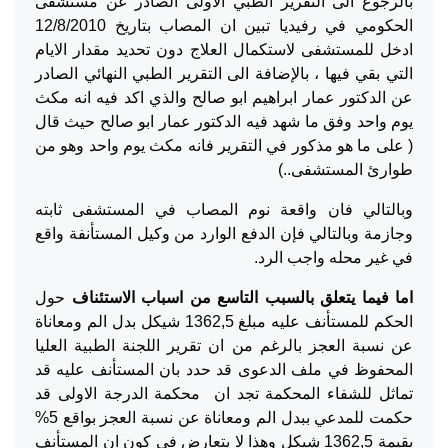
بالرجوع الى التقرير الطبي الاولى الصادر عن مستشفى
الحكومي في رفيديا تبين ان المصاب بتاريخ 12/8/2010
ادخل للمستشفى لاستكمال العلاج دون تحديد مقدار الايام
التي بقي فيها ، بالإضافة الى التقرير الطبي النهائي الصادر
عن الدكتور عمار ابراهيم ابو صالح والذي اكد فيه انه مكث
يوم واحد وفق ما شهد فيه الدكتور عمار ابو صالح حيث قال
( على ما هو مذكور في التقرير فانه مكث يوم واحد وهو من
طوارئ المستشفى..)
وبالتالي فان واقعة نوم المصاب في المستشفى ثابته
وجازمة وبالتالي فإن الدفع الوارد من وكيل المستأنفة واقع
في غير محله واجب الرد.
اما فيما يتعلق بالسبب التاسع من اسباب الاستئناف
حول
الحكم للمستأنف عليه مبلغ 1362,5 شيكل بدل الم ومعاناة
عن نسبة العجز بالرغم من ان تقرير اللجنة الطبية العليا
المحفوظ في ملف الدعوى قد حدد بان المستأنف عليه قد
تماثل للشفاء المحكمة تجد ان محكمة الدرجة الاولى قد
حكمت للمدعي ببدل الم ومعاناة عن نسبة العجز بواقع 5%
بقيمة 1362,5 شيكل وهذا لا يتعارض في كون ان المستأنف