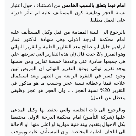
امام فيما يتعلق بالسبب الخامس
من الاستئناف حول اعتبار
نسبة العجز وظيفية كون المستأنف عليه لم تتأثر قدرته
على العمل مطلقا.
بالرجوع الى البينة المقدمة من قبل وكيل المستأنف عليه
امام محكمة الدرجة الاولى وهي شهادة الدكتور عمار
ابراهيم خليل ابو صالح معد التقارير الطبية والتقرير النهائي
وهو المبرز م/2 حيث قال (ان هذه التقارير التي تعرضها علي
هي جميعها صادرة عني وعددها خمسة تقارير ومن ضمنها
يوجد تقرير نهائي ووفق التقرير النهائي ان المريض تبين
وجود كسر في الفقرة الرابعة من الظهر وبعد استكمال
علاجه قمنا بإعطائه نسبة عجز وحسب ما هو مذكور في
التقرير 20% نسبة العجز .... وان العجز هو عجز وظيفي
يتعطل عن العمل).
وبالرجوع الى ذات الجلسة والتي تحفظ بها وكيل المدعى
عليها (شركة التأمين) امام محكمة الدرجة الاولى محتفظا
بكل الاحوال بتقديم بينة فنية موازية او اعلى منها او الاحالة
الى اللجان الطبية المختصة. وان المستأنف عليه وبموجب