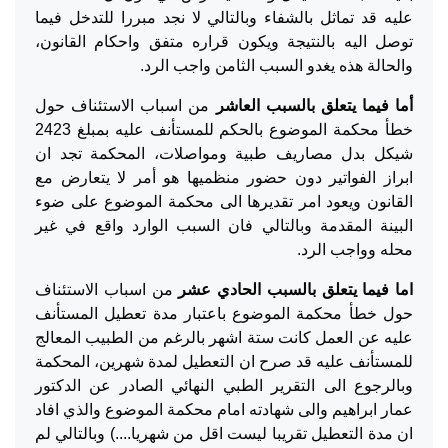
عليه قد تماثل بالشفاء وبالتالي لا نجد مبررا للتدخل فيما
توصل اليه بالنتيجة ويكون قراره متفق واحكام القانون،
والحالة هذه يغدو السبب الثامن واجب الرد.
أما فيما يتعلق بالسبب العاشر
من اسباب الاستئناف حول
خطأ محكمة الموضوع بالحكم للمستأنف عليه بمبلغ 2423
شيكل بدل مصاريف طبية ومواصلات، المحكمة تجد ان
ابراز الفواتير دون حضور منظميها هو أمر لا يتعارض مع
القانون ويعود امر تقديرها الى محكمة الموضوع على ضوء
البينة المقدمة وبالتالي فان السبب الوارد واقع في غير
محله وواجب الرد.
اما فيما يتعلق بالسبب الحادي عشر
من اسباب الاستئناف
حول خطأ محكمة الموضوع باعتبار مدة تعطيل المستأنف
عليه عن العمل كانت ستة اشهر بالرغم من الطبيب المعالج
للمستأنف عليه قد صرح ان التعطيل لمدة شهرين، المحكمة
وبالرجوع الى التقرير الطبي النهائي الصادر عن الدكتور
عمار ابراهيم والى شهادته امام محكمة الموضوع والذي افاد
ان مدة التعطيل تقريبا ليست اقل من شهريا....) وبالتالي لم