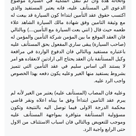
والحالة هذه وان لم تنقل الملكية في السيارة موضوع
الدعوى الى المستأنف عليه، فانه يعتبر المستفيد والذي
اكتسب حقوق عقد التأمين ابتداءا كون السيارة قد بيعت له
مع وثيقة التامين وفق شهادة مالك السيارة الشاهد علاء
طعمه حيث قال ( انني بعت السيارة مع التأمين....) وبالتالي
فان العقد الموقع ما بين المؤمن شركة التأمين والمؤمن له
(صاحب السيارة) يبقى ساري المفعول بحق المستأنف عليه
باعتباره مستفيد وبالتالي فان الدفوع الواردة في مرافعة
وكيل المستأنفة بان العقد يحتاج الى ارادتين لانعقاده هو امر
لا يستند الى اساس سليم في عقد التأمين التي تتميز
بشروط يستفيد منها الغير وعليه يكون دفعه بهذا الخصوص
واجب الرد عليه.
وعليه فان المصاب (المستأنف عليه) يعتبر من الغير لأنه لم
يبرم عقد التامين ابتداءاً وفق ما بيناه اعلاه ونقر قاضي
محكمة الدرجة الاولى فيما توصل اليه بالنتيجة وتكون
مسؤولية المستأنفة متوافرة بمواجهة المستأنف عليه
وموجب للتعويض وبالتالي فان اسباب الاستئناف من الاول
حتى الرابع واجبة الرد.