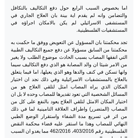
اما بخصوص السبب الرابع حول دفع التكاليف بالتكافل
والتضامن وانه لم يقدم اية بينة بان العلاج الجاري في
المستشفى الاسرائيلي لم يكن بالامكان اجراؤه في
المستشفيات الفلسطينية.
تجد محكمتنا بان المسؤول عن التعويض ووفق ما حكمت به
محكمتنا من السابق مسؤولا عن دفع جميع التكاليف الطبية
التي انفقها المصاب بسبب الحادث موضوع الطلب ولا يغير
من الامر شيئا ان والد المصابة هو الذي دفع التكاليف سيما
وانها تسكن في كنف والدها وهو الذي يعيلها، اما فيما يتعلق
بالعلاج بالمستشفيات الاسرائيلية وفي ذلك نجد ان اختيار
المكان الذي يراه المصاب امثل لتلقي العلاج هو من
المسائل الشخصية التي تعود تقديرها للمصاب وحده لا بل ان
اختيار المكان الامثل لتلقي العلاج يعود بالنفع على كل من
المصاب (المتضرر) واطراف العلاقة التامينية لما في ذلك
من اثر في تسريع مدة الشفاء واستقرار الوضع الطبي
النهائي للمصاب وهذا ما استقر عليه قضاء محكمة النقض
الفلسطينية رقم 403/2016، 462/2016 مما يغدو ان السبب