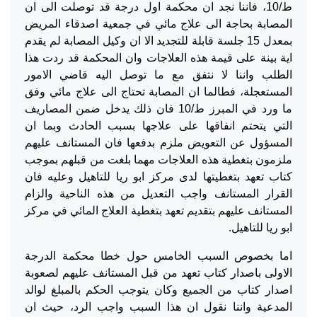
ط/10، فاننا نجد ان محكمة اول درجة قد توصلت الى ان
المصابة بحاجة الى علاج مائي في جمعية اصدقاء المريض
بمعدل 15 جلسة قابلة للتجديد الا ان وكيل المصابة لم يقدم
اية بينة على قيمة هذه العلاجات وان المحكمة قد ردت هذا
الطلب واننا لا نتفق مع ما توصل اليه قاضي الامور
المستعجلة، فطالما ان المصابة تحتاج الى علاج مائي وفق
ما ورد في المبرز ط/10 فان ذلك يدخل ضمن المصاريف
التي يتحتم انفاقها على علاجها بسبب الحادث وبما ان
المسؤول عن التعويض ملزم بدفعها فان المستانف عليهم
ملزمون بتغطية هذه العلاجات مهما بلغت من قبلهم بموجب
كتاب تعهد بتغطيتها لدى مركز ابو ريا للتاهيل وعليه فان
القرار المستانف واجب التعديل من هذه الناحية والزام
المستانف عليهم بتقديم تعهد بتغطية العلاج المائي في مركز
ابو ريا للتاهيل.
اما بخصوص السبب الخامس حول خطا محكمة الدرجة
الاولى باصدار كتاب تعهد من قبل المستانف عليهم لصعوبة
اصدار كتاب من الجميع وكان يتوجب الحكم بالمبلغ لوالد
المدعية واننا نقول ان هذا السبب واجب الرد، حيث ان