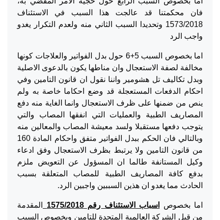
اما بخصوص السبب الرابع حول حجية الامر المقضي به،
فان محكمتنا قد عالجت هذا السبب في الاستئناف
1573/2018 وتحديدا السبب الثاني منه ولعدم التكرار يغدو
واجب الرد
اما بخصوص السبب 5+6 حول بدل الفواتير والعلاجات كونها
مخالفة لصفة الاستعجال وان مناطها يكون بالدعوى الاصلية
وبدل تكاليف تل هشومير واننا نقول ان قانون التامين وفي
احكام الدفعات المستعجلة قد وضع احكاما خاصة به ولم
ينص من ضمنها على ظرف الاستعجال وانما الغاية منه دفع
المصاريف الطبية والعمليات التي انفقها المصاب والتي
يتوجب دفعها مستقبلا ولسد معيشة المصاب والمعالين منه
وبالتالي فان الحكم ببدل الفواتير متفق واحكام المادة 160
من قانون التامين ولا يرتبط بظرف الاستعجال وفق ادعاء
وكيل المستانفة طالما ان المسؤول عن التعويض ملزم
بدفع كافة المصاريف الطبية للمصاب المتعلقة بسبب
الحادث مما يغدو ان هذين السببين واجبين الرد.
اما بخصوص
اسباب الاستئناف رقم 1575/2018
المقدمة
من قبل الشركة العالمية المتحدة للتامين وبخصوص السبب