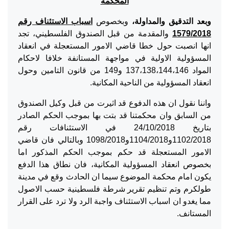
المحكمة
وبعد التدقيق والمداولة،
وبخصوص
اسباب الاستئناف رقم
1579/2018
والمقدمة من قبل الصندوق الفلسطيني، تجد
انها انصبت حول خطا قاضي الامور المستعجلة في انعقاد
المسؤولية الاولية في مواجهة المستانفة خلافا لاحكام
المواد 137،138،144،146 و149 من قانون التامين وحول
انعقاد المسؤولية من الناحية المكانية.
واننا نقول ان هذه الدفوع قد اثيرت من قبل وكيل الصندوق
من السابق وان محكمتنا قد بتت بها بموجب الحكم الصادر
بتاريخ 24/10/2018 في الاستئنافات رقم
1102/2018و1104/2018و1098/2018 وبالتالي فان قاضي
الامور المستعجلة قد حكم بموجب الحكم المذكور اما
بخصوص انعقاد المسؤولية المكانية، فان نطاق هذا الدفع
يكون امام محكمة الموضوع سيما ان الحادث وقع في مدينة
طولكرم وتم تنظيم تقرير شرطة فلسطينية حسب الاصول
مما يغدو ان اسباب الاستئناف واجبة الرد ولا ترد على القرار
المستانف.