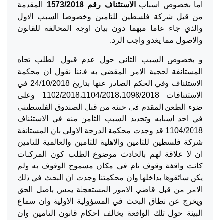
اما بخصوص اسباب
الاستئناف رقم 1573/2018
المقدمة
من قبل شركة فلسطين للتامين وخصوصا السبب الاول
والذي جاء عاما مبهما دون بيان اوجه المخالفة للقانون
والاصول مما يغدو واجب الرد.
و بخصوص السبب الثاني حول عدم قبول الطلب تجاه
المستانفة لحجية الامر المقضي به فاننا نقول ان محكمة
الاستئناف وفي الحكم الصادر عنها بتاريخ 24/10/2018 في
الاستئنافات 1102/2018،1104/2018،1098/2018 وعلى
ضوء الطعن المقدم في حينه من قبل الصندوق الفلسطيني
في احد اسبابه وتحديد السبب الثامن منه في الاستئناف
1104/2018 قد وجدت محكمة الدرجة الاولى بان المستانفة
شركة فلسطين للتامين والاهلية للتامين والعالمية للتامين
ان لا علاقة لهم بالحادث موضوع الطلب كون المركبات
كانت واقفة وقوف تام في مكان مسموح الوقوف به ولم
يكن سائقوها بداخلها وان محكمتنا وجدت ان البحث في ذلك
الامر من قبل قاضي الامور المستعجلة يمس باصل الحق
ويخرج عن نطاق البحث في المسؤولية الاولية وان سماع
البينة حول تلك الواقعة يخالف احكام قانون التامين وان