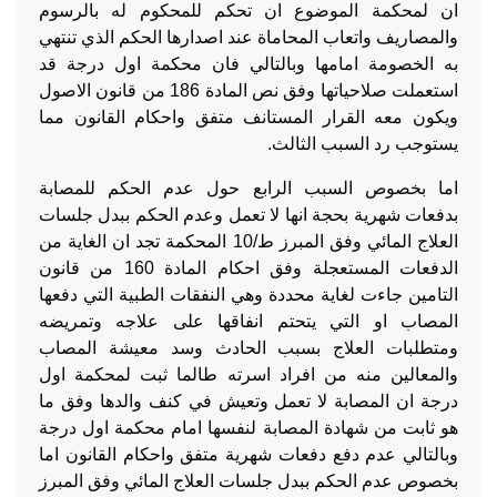
ان لمحكمة الموضوع ان تحكم للمحكوم له بالرسوم
والمصاريف واتعاب المحاماة عند اصدارها الحكم الذي تنتهي
به الخصومة امامها وبالتالي فان محكمة اول درجة قد
استعملت صلاحياتها وفق نص المادة 186 من قانون الاصول
ويكون معه القرار المستانف متفق واحكام القانون مما
يستوجب رد السبب الثالث.
اما بخصوص السبب الرابع حول عدم الحكم للمصابة
بدفعات شهرية بحجة انها لا تعمل وعدم الحكم ببدل جلسات
العلاج المائي وفق المبرز ط/10 المحكمة تجد ان الغاية من
الدفعات المستعجلة وفق احكام المادة 160 من قانون
التامين جاءت لغاية محددة وهي النفقات الطبية التي دفعها
المصاب او التي يتحتم انفاقها على علاجه وتمريضه
ومتطلبات العلاج بسبب الحادث وسد معيشة المصاب
والمعالين منه من افراد اسرته طالما ثبت لمحكمة اول
درجة ان المصابة لا تعمل وتعيش في كنف والدها وفق ما
هو ثابت من شهادة المصابة لنفسها امام محكمة اول درجة
وبالتالي عدم دفع دفعات شهرية متفق واحكام القانون اما
بخصوص عدم الحكم ببدل جلسات العلاج المائي وفق المبرز