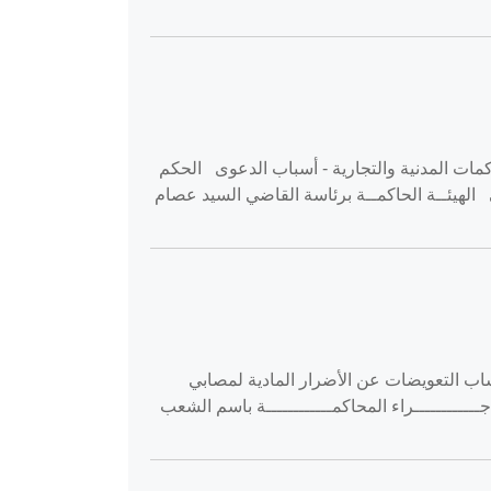
 ‎2020-01-09‏ استئناف حقوق حقوق - أصول المحاكمات المدنية والتجارية - أسباب الدعوى الحكم
 الهيئــة الحاكمــة برئاسة القاضي السيد عصام
‎2020-01-‏ استئناف حقوق حقوق - التأمين - حساب التعويضات عن الأضرار المادية لمصابي
إجــــــــــــراء المحاكمــــــــــــة باسم الشعب