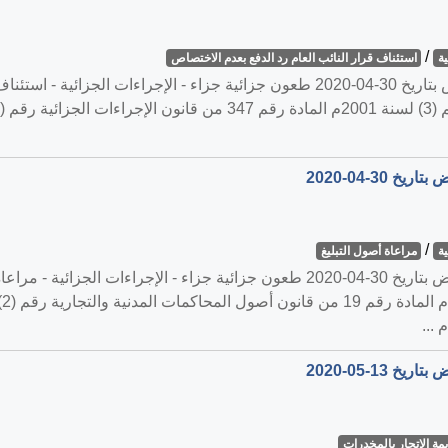
/
ة
استئناف قرار النائب العام رد الدفع بعدم الاختصاص
القضية رقم ‎51‏/‎2020‏ المنعقدة في محكمة النقض بتاريخ ‎2020-04-30‏ طعون جزائية جزاء
/
ة
مراعاة أصول التبليغ
مة الاتجار بالمخدرات