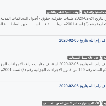
/
 المدنية والتجارية
وقف التنفيذ للطعن بالنقض
القضية رقم ‎79‏/‎2020‏ المنعقدة في محكمة النقض بتاريخ ‎2020-02-24‏ طلبات حقوقية 
رقم 240 من قانون أصول المحاكمات المدنية والتجارية رقم (2) لسنة 2001م دولــــ
/
ة
عدم إخلاء سبيل المستأنف
/
ة
الأحكام والقرارات التي لا تقبل الطعن بالاستئناف