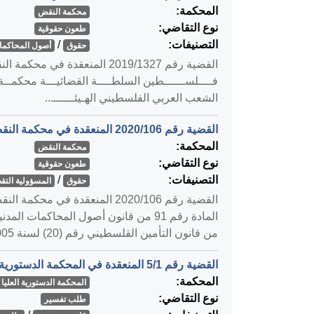
المحكمة:
محكمة النقض
نوع التقاضي:
طعون حقوقية
التصنيفات:
/
حقوق
أصول المحاكمات
فــــلســــــطين السلطــــة القضائيـــة محكمــة
الشعب العربي الفلسطيني الهـيئــــــ...
القضية رقم ‎106‏/‎2020‏ المنعقدة في محكمة النقض بتاريخ ‎2020-06-07‏
المحكمة:
محكمة النقض
نوع التقاضي:
طعون حقوقية
التصنيفات:
/
حقوق
المسؤولية التق
من قانون التأمين القلسطيني رقم (20) لسنة 2005م ال...
القضية رقم ‎1‏/‎5‏ المنعقدة في المحكمة الدستورية العليا بتاريخ ‎2020-02-24‏
المحكمة:
المحكمة الدستورية العليا
نوع التقاضي:
طلب تفسير