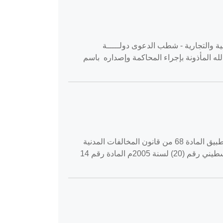
ة حقوق - أصول المحاكمات المدنية والتجارية - شطب الدعوى دولـــــة
لله المأذونة بإجراء المحاكمة وإصداره باسم
القضية رقم ‎106‏/‎2020‏ المنعقدة في محكمة النقض بتاريخ ‎2020-06-07‏ طعون حقوقية حقوق - المسؤولية التقصيرية - تطبيق المادة 68 من قانون المخالفات المدنية
المادة رقم 91 من قانون أصول المحاكمات المدنية والتجارية رقم (2) لسنة 2001م المادة رقم 1 من قانون التأمين القلسطيني رقم (20) لسنة 2005م المادة رقم 14