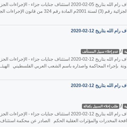
القضية رقم ‎28‏/‎2020‏ المنعقدة في محكمة استئناف رام الله بتاريخ ‎2020-02-05
/
ة
عدم إخلاء سبيل المستأنف
القضية رقم ‎65‏/‎2020‏ المنعقدة في محكمة استئناف رام الله بتاريخ 0-02-12
أذونة بإجراء المحاكمة واصداره باسم الشعب العربي الفلسطيني الهيئــ
/
ة
طلب إخلاء السبيل بكفالة
 رقم (18) لسنة 2015م بشأن مكافحة المخدرات والمؤثرات العقلية الحكم الصادر عن محكمة اس