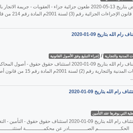
/
 المدنية والتجارية
إجراء التبليغ وفق الأصول القانونية
القضية رقم ‎201‏/‎2019‏ المنعقدة في محكمة استئناف رام الله بتاريخ 1-09
طية التي يوفرها عقد التأمين
ون التأمين القلسطيني رقم (20) لسنة 2005م الحكـــــــــــــــم الصــــــــــــادر عن محكمــــــــــــة ا