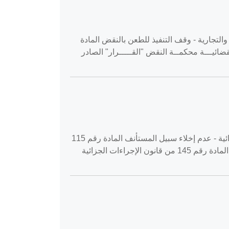
حقوق - أصول المحاكمات المدنية والتجارية - وقف التنفيذ للطعن بالنقض المادة
ــة فــــلســــــطين السلطــــة القضائيـــة محكمــة النقض "القـــــرار" الصادر
القضية رقم ‎27‏/‎2020‏ المنعقدة في محكمة استئناف رام الله بتاريخ ‎2020-02-05‏ استئناف جنايات جزاء - الإجراءات الجزائية - عدم إخلاء سبيل المستأنف المادة رقم 115
من قانون الإجراءات الجزائية رقم (3) لسنة 2001م المادة رقم 129 من قانون الإجراءات الجزائية رقم (3) لسنة 2001م المادة رقم 145 من قانون الإجراءات الجزائية