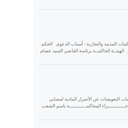
 ‎2020-01-09‏ استئناف حقوق حقوق - أصول المحاكمات المدنية والتجارية - أسباب الدعوى الحكم
 الهيئــة الحاكمــة برئاسة القاضي السيد عصام
‎2020-01-‏ استئناف حقوق حقوق - التأمين - حساب التعويضات عن الأضرار المادية لمصابي
إجــــــــــــراء المحاكمــــــــــــة باسم الشعب