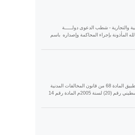
ة حقوق - أصول المحاكمات المدنية والتجارية - شطب الدعوى دولـــــة
لله المأذونة بإجراء المحاكمة وإصداره باسم
القضية رقم ‎106‏/‎2020‏ المنعقدة في محكمة النقض بتاريخ ‎2020-06-07‏ طعون حقوقية حقوق - المسؤولية التقصيرية - تطبيق المادة 68 من قانون المخالفات المدنية
المادة رقم 91 من قانون أصول المحاكمات المدنية والتجارية رقم (2) لسنة 2001م المادة رقم 1 من قانون التأمين القلسطيني رقم (20) لسنة 2005م المادة رقم 14