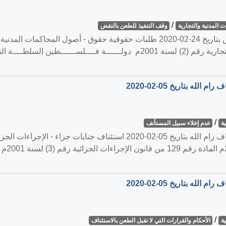
/
 المدنية والتجارية
وقف التنفيذ للطعن بالنقض
القضية رقم ‎79‏/‎2020‏ المنعقدة في محكمة النقض بتاريخ ‎2020-02-24‏ طلبات حقوقية 
رقم 240 من قانون أصول المحاكمات المدنية والتجارية رقم (2) لسنة 2001م دولــــ
/
ة
عدم إخلاء سبيل المستأنف
/
ة
الأحكام والقرارات التي لا تقبل الطعن بالاستئناف