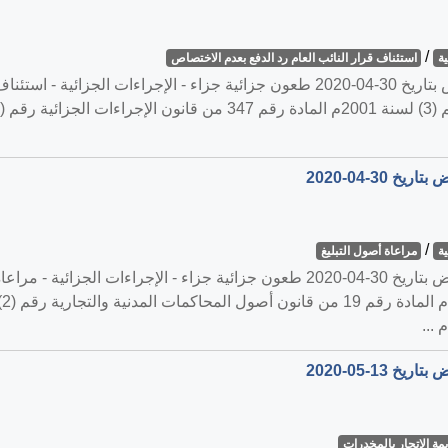
/
ة
استئناف قرار النائب العام رد الدفع بعدم الاختصاص
القضية رقم ‎51‏/‎2020‏ المنعقدة في محكمة النقض بتاريخ ‎2020-04-30‏ طعون جزائية جزاء
/
ة
مراعاة أصول التبليغ
مة الاتجار بالمخدرات