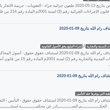
/
 المدنية والتجارية
إجراء التبليغ وفق الأصول القانونية
القضية رقم ‎201‏/‎2019‏ المنعقدة في محكمة استئناف رام الله بتاريخ 1-09
طية التي يوفرها عقد التأمين
ون التأمين القلسطيني رقم (20) لسنة 2005م الحكـــــــــــــــم الصــــــــــــادر عن محكمــــــــــــة ا