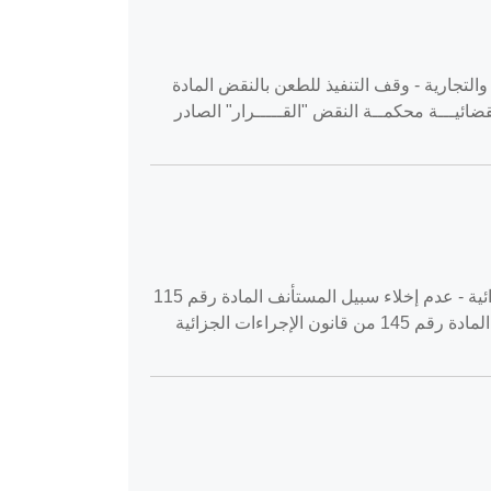
حقوق - أصول المحاكمات المدنية والتجارية - وقف التنفيذ للطعن بالنقض المادة
ــة فــــلســــــطين السلطــــة القضائيـــة محكمــة النقض "القـــــرار" الصادر
القضية رقم ‎27‏/‎2020‏ المنعقدة في محكمة استئناف رام الله بتاريخ ‎2020-02-05‏ استئناف جنايات جزاء - الإجراءات الجزائية - عدم إخلاء سبيل المستأنف المادة رقم 115
من قانون الإجراءات الجزائية رقم (3) لسنة 2001م المادة رقم 129 من قانون الإجراءات الجزائية رقم (3) لسنة 2001م المادة رقم 145 من قانون الإجراءات الجزائية