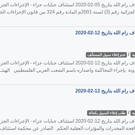
القضية رقم ‎28‏/‎2020‏ المنعقدة في محكمة استئناف رام الله بتاريخ ‎2020-02-05
/
ة
عدم إخلاء سبيل المستأنف
القضية رقم ‎65‏/‎2020‏ المنعقدة في محكمة استئناف رام الله بتاريخ 0-02-12
أذونة بإجراء المحاكمة واصداره باسم الشعب العربي الفلسطيني الهيئــ
/
ة
طلب إخلاء السبيل بكفالة
 رقم (18) لسنة 2015م بشأن مكافحة المخدرات والمؤثرات العقلية الحكم الصادر عن محكمة اس