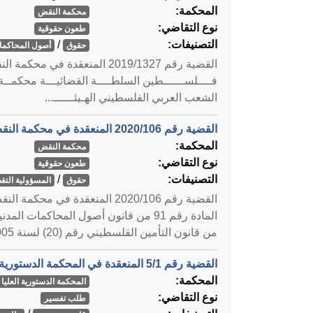
المحكمة:
محكمة النقض
نوع التقاضي:
طعون حقوقية
التصنيفات:
/
حقوق
أصول المحاكمات
فــــلســــــطين السلطــــة القضائيـــة محكمــة
الشعب العربي الفلسطيني الهـيئــــــ...
القضية رقم ‎106‏/‎2020‏ المنعقدة في محكمة النقض بتاريخ ‎2020-06-07‏
المحكمة:
محكمة النقض
نوع التقاضي:
طعون حقوقية
التصنيفات:
/
حقوق
المسؤولية التق
من قانون التأمين القلسطيني رقم (20) لسنة 2005م ال...
القضية رقم ‎1‏/‎5‏ المنعقدة في المحكمة الدستورية العليا بتاريخ ‎2020-02-24‏
المحكمة:
المحكمة الدستورية العليا
نوع التقاضي:
طلب تفسير