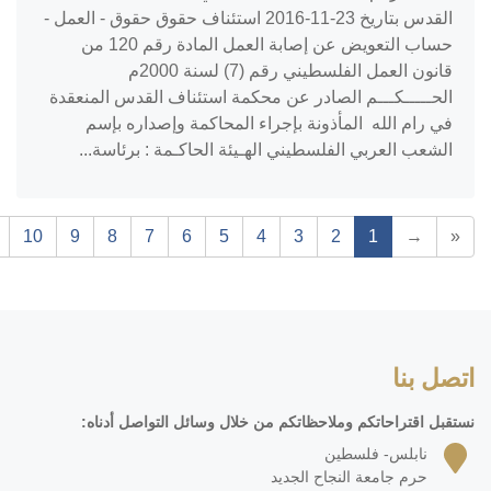
القدس بتاريخ ‎2016-11-23‏ استئناف حقوق حقوق - العمل -
حساب التعويض عن إصابة العمل المادة رقم 120 من
قانون العمل الفلسطيني رقم (7) لسنة 2000م
الحـــــكـــم الصادر عن محكمة استئناف القدس المنعقدة
في رام الله المأذونة بإجراء المحاكمة وإصداره بإسم
الشعب العربي الفلسطيني الهـيئة الحاكـمة : برئاسة...
10
9
8
7
6
5
4
3
2
1
→
«
اتصل بنا
نستقبل اقتراحاتكم وملاحظاتكم من خلال وسائل التواصل أدناه:
نابلس- فلسطين
حرم جامعة النجاح الجديد