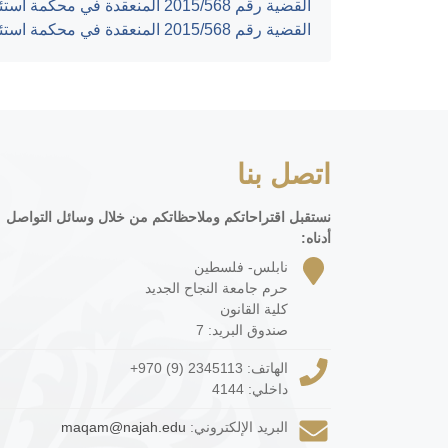
القضية رقم ‎568‏/‎2015‏ المنعقدة في محكمة استئناف رام الله بتاريخ ‎2015-11-30‏
القضية رقم ‎568‏/‎2015‏ المنعقدة في محكمة استئناف رام الله بتاريخ ‎2015-11-30‏
اتصل بنا
نستقبل اقتراحاتكم وملاحظاتكم من خلال وسائل التواصل
أدناه:
نابلس- فلسطين
حرم جامعة النجاح الجديد
كلية القانون
صندوق البريد: 7
الهاتف:
+970 (9) 2345113
داخلي: 4144
البريد الإلكتروني:
maqam@najah.edu